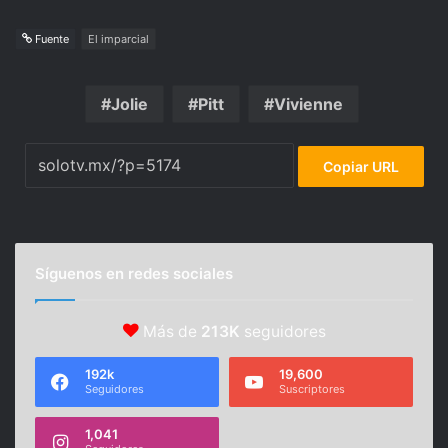
Fuente
El imparcial
Jolie
Pitt
Vivienne
Copiar URL
Síguenos en redes sociales
Más de
213K
seguidores
192k
19,600
Seguidores
Suscriptores
1,041