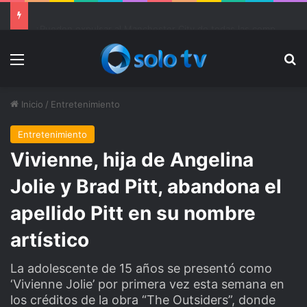
X vuelve a estar accesible en Brasil de forma “involuntaria”; multan a la red social de nuevo
Menu
Bu
Inicio
/
Entretenimiento
Entretenimiento
Vivienne, hija de Angelina
Jolie y Brad Pitt, abandona el
apellido Pitt en su nombre
artístico
La adolescente de 15 años se presentó como
‘Vivienne Jolie’ por primera vez esta semana en
los créditos de la obra “The Outsiders”, donde