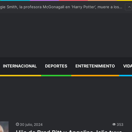
¡Varitas arriba! Maggie Smith, la profesora McGonagall en ‘Harry Potter’, muere a los 89 años
INTERNACIONAL
DEPORTES
ENTRETENIMIENTO
VID
30 julio, 2024
353