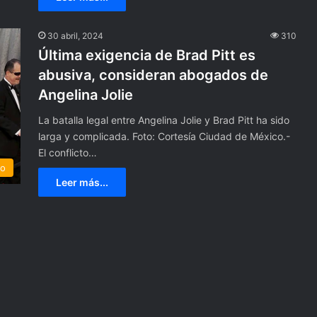
t
o
k
30 abril, 2024
310
e
Última exigencia de Brad Pitt es
r
abusiva, consideran abogados de
T
a
Angelina Jolie
t
j
La batalla legal entre Angelina Jolie y Brad Pitt ha sido
a
larga y complicada. Foto: Cortesía Ciudad de México.-
n
El conflicto…
a
to
K
Leer más...
l
i
n
g
l
e
r
t
r