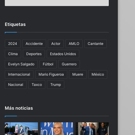
s
E
a
O
s
R
u
O
Etiquetas
s
L
é
Ó
x
G
2024
Accidente
Actor
AMLO
Cantante
i
I
t
C
Clima
Deportes
Estados Unidos
o
O
s
G
Evelyn Salgado
Fútbol
Guerrero
e
E
Internacional
Mario Figueroa
Muere
México
n
N
S
E
Nacional
Taxco
Trump
a
R
n
A
t
L
Más noticias
o
D
D
E
o
L
m
J
i
U