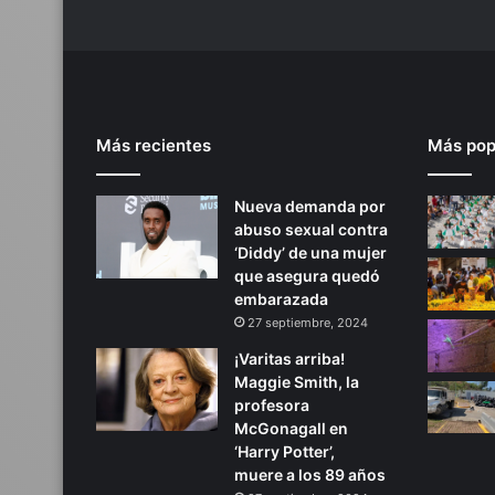
i
m
b
e
r
l
Más recientes
Más pop
a
k
e
Nueva demanda por
c
abuso sexual contra
o
‘Diddy’ de una mujer
n
que asegura quedó
d
embarazada
o
27 septiembre, 2024
c
u
¡Varitas arriba!
m
Maggie Smith, la
e
profesora
n
McGonagall en
t
‘Harry Potter’,
o
muere a los 89 años