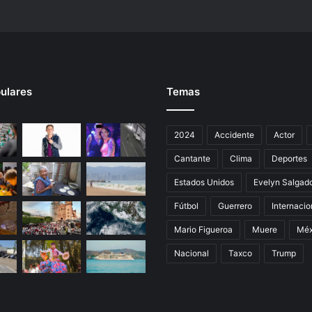
o
ulares
Temas
2024
Accidente
Actor
Cantante
Clima
Deportes
Estados Unidos
Evelyn Salgad
Fútbol
Guerrero
Internacio
Mario Figueroa
Muere
Méx
Nacional
Taxco
Trump