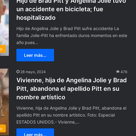
Hijo de Brad Pitt y Angelina Jolie tuvo
un accidente en bicicleta; fue
hospitalizado
Hijo de Angelina Jolie y Brad Pitt sufre accidente La
familia Jolie-Pitt ha enfrentado duros momentos en este
año pues…
to
Leer más...
28 mayo, 2024
476
M
u
Vivienne, hija de Angelina Jolie y Brad
r
Pitt, abandona el apellido Pitt en su
i
nombre artístico
ó
l
que se vuelva a
Vivienne, hija de Angelina Jolie y Brad Pitt, abandona el
a
usación contra
apellido Pitt en su nombre artístico. Foto: Especial
18 julio, 2024
t
rlake con
Murió la tiktoker Tatjana Kling
ESTADOS UNIDOS.- Vivienne,…
i
correctos
to
tras dar a luz a su primer hijo
k
Leer más...