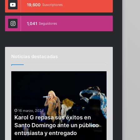
19,600
Suscriptores
1,041
Seguidores
Noticias destacadas
K
B
a
O
r
L
o
E
l
T
G
Í
16 marzo, 2024
28 marzo, 2024
r
N
Karol G repasa sus éxitos en
BOLETÍN 
e
M
ler
Santo Domingo ante un público
GENERAL D
p
E
entusiasta y entregado
MARZO DE
a
T