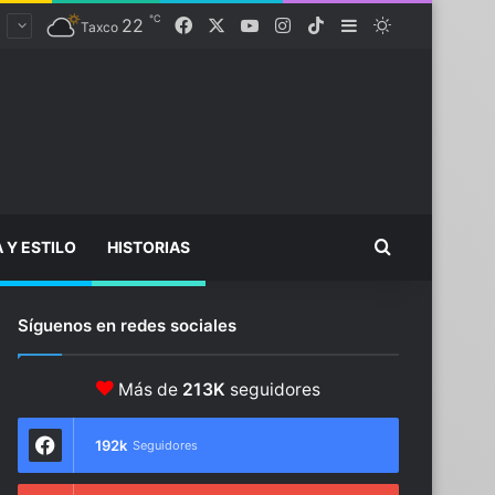
℃
22
Facebook
X
YouTube
Instagram
TikTok
Sidebar
Switch skin
Taxco
Buscar...
A Y ESTILO
HISTORIAS
Síguenos en redes sociales
Más de
213K
seguidores
192k
Seguidores