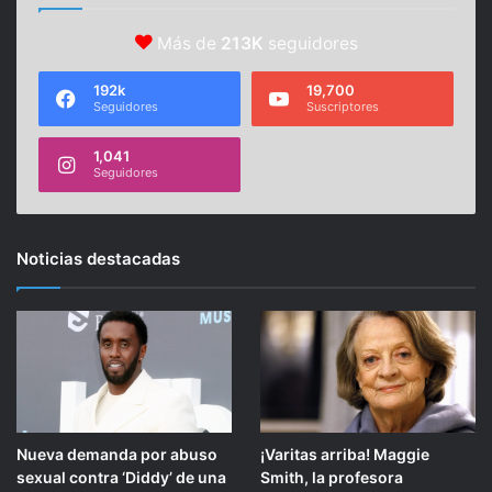
Más de
213K
seguidores
192k
19,700
Seguidores
Suscriptores
1,041
Seguidores
Noticias destacadas
Nueva demanda por abuso
¡Varitas arriba! Maggie
sexual contra ‘Diddy’ de una
Smith, la profesora