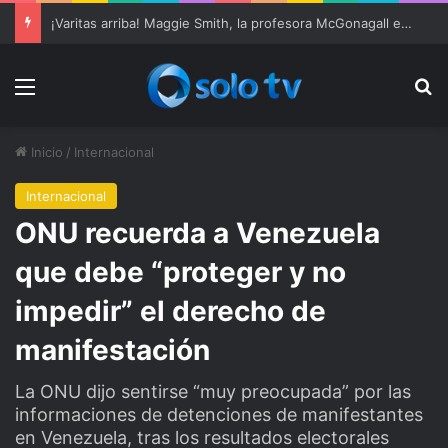
Ter Stegen operado “satisfactoriamente” de una rotura completa del tendón rotuliano
Menu
Bu
Inicio
/
Internacional
Internacional
ONU recuerda a Venezuela
que debe “proteger y no
impedir” el derecho de
manifestación
La ONU dijo sentirse “muy preocupada” por las
informaciones de detenciones de manifestantes
en Venezuela, tras los resultados electorales