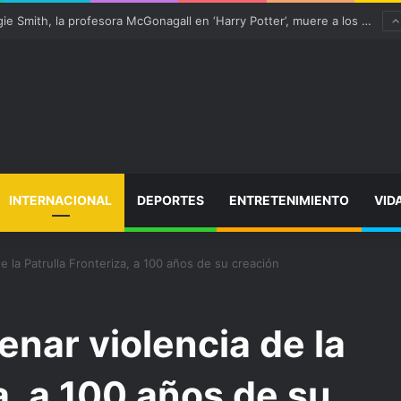
“satisfactoriamente” de una rotura completa del tendón rotuliano
INTERNACIONAL
DEPORTES
ENTRETENIMIENTO
VID
e la Patrulla Fronteriza, a 100 años de su creación
enar violencia de la
a, a 100 años de su