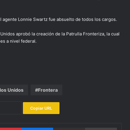
l agente Lonnie Swartz fue absuelto de todos los cargos.
nidos aprobó la creación de la Patrulla Fronteriza, la cual
s a nivel federal.
dos Unidos
Frontera
Copiar URL
Pinterest
Messenger
Compartir por email
Imprimi