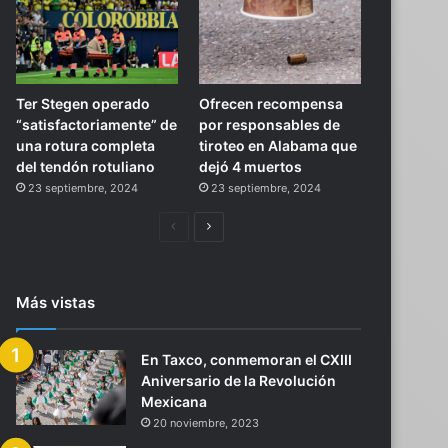
Ter Stegen operado
Ofrecen recompensa
“satisfactoriamente” de
por responsables de
una rotura completa
tiroteo en Alabama que
del tendón rotuliano
dejó 4 muertos
23 septiembre, 2024
23 septiembre, 2024
Página
Siguiente
anterior
página
Más vistas
En Taxco, conmemoran el CXIII
Aniversario de la Revolución
Mexicana
20 noviembre, 2023