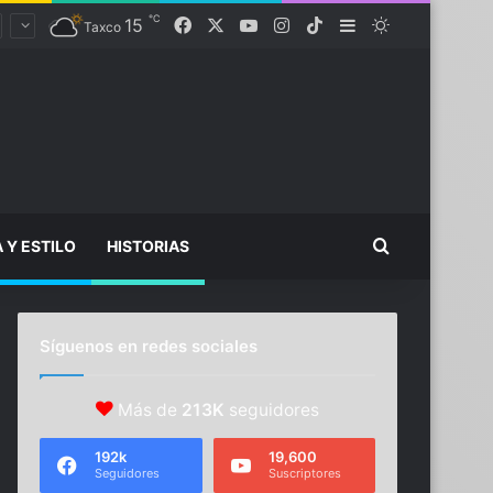
℃
Facebook
X
YouTube
Instagram
TikTok
15
Sidebar
Switch skin
Taxco
Buscar...
A Y ESTILO
HISTORIAS
Síguenos en redes sociales
Más de
213K
seguidores
192k
19,600
Seguidores
Suscriptores