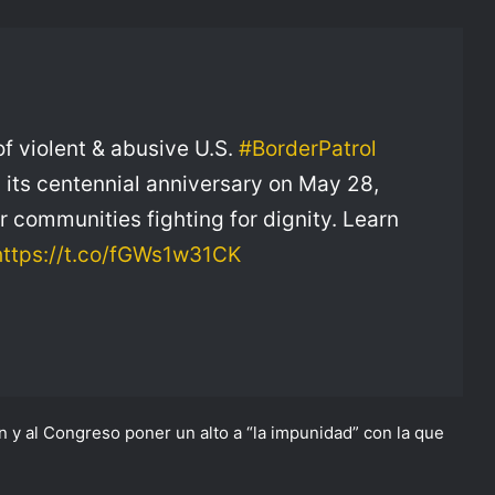
of violent & abusive U.S.
#BorderPatrol
 its centennial anniversary on May 28,
r communities fighting for dignity. Learn
https://t.co/fGWs1w31CK
en y al Congreso poner un alto a “la impunidad” con la que