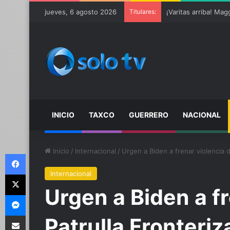
jueves, 6 agosto 2026
Titulares:
Ter Stegen operado 
INICIO
TAXCO
GUERRERO
NACIONAL
Inicio
/
Internacional
/
Urgen a Biden a frenar violencia d
Facebook
Internacional
X
Urgen a Biden a fr
Messenger
Compartir por email
Patrulla Fronteriz