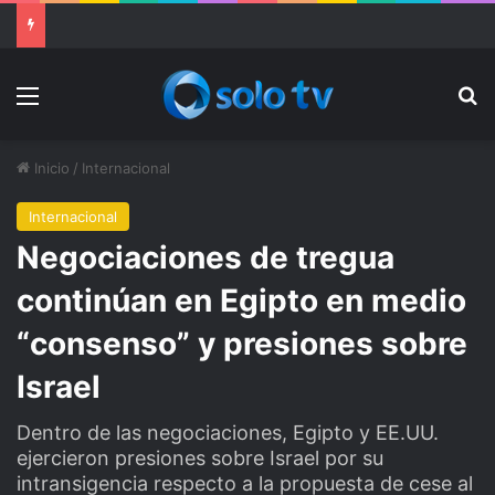
Ter Stegen operado “satisfactoriamente” de una rotura completa del tendón rotuliano
Menu
Bu
Inicio
/
Internacional
Internacional
Negociaciones de tregua
continúan en Egipto en medio
“consenso” y presiones sobre
Israel
Dentro de las negociaciones, Egipto y EE.UU.
ejercieron presiones sobre Israel por su
intransigencia respecto a la propuesta de cese al