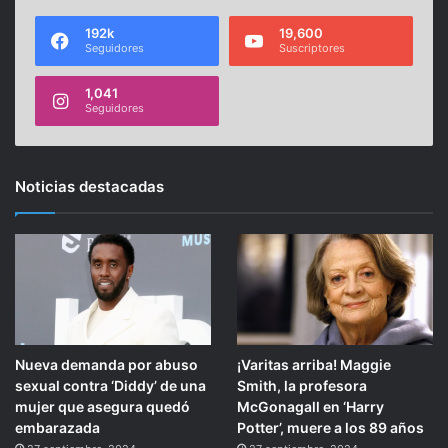
192k
19,600
Seguidores
Suscriptores
1,041
Seguidores
Noticias destacadas
Nueva demanda por abuso
¡Varitas arriba! Maggie
sexual contra ‘Diddy’ de una
Smith, la profesora
mujer que asegura quedó
McGonagall en ‘Harry
embarazada
Potter’, muere a los 89 años