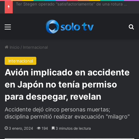
Ter Stegen operado “satisfactoriamente” de una rotura completa del tendón rotuliano
Menu
Bu
Inicio
/
Internacional
Internacional
Avión implicado en accidente
en Japón no tenía permiso
para despegar, revelan
Accidente dejó cinco personas muertas;
disciplina permitió realizar evacuación "milagro"
3 enero, 2024
194
3 minutos de lectura