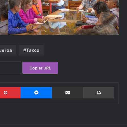
ueroa
Taxco
Copiar URL
Pinterest
Messenger
Compartir por email
Imprimi