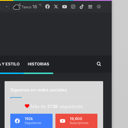
℃
Facebook
X
YouTube
Instagram
TikTok
16
Sidebar
Switch skin
Taxco
Buscar...
A Y ESTILO
HISTORIAS
Síguenos en redes sociales
Más de
213K
seguidores
192k
19,600
Seguidores
Suscriptores