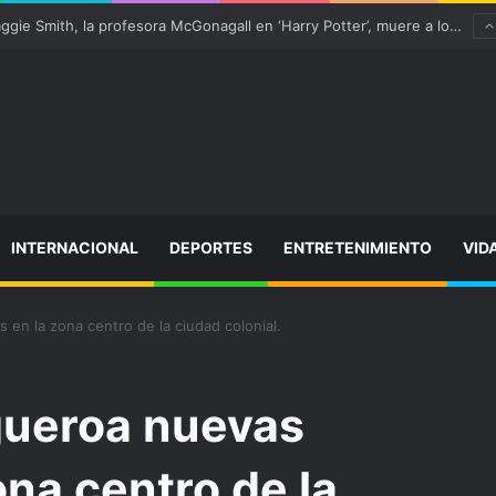
Ter Stegen operado “satisfactoriamente” de una rotura completa del tendón rotuliano
INTERNACIONAL
DEPORTES
ENTRETENIMIENTO
VID
 en la zona centro de la ciudad colonial.
gueroa nuevas
ona centro de la