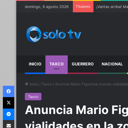
domingo, 9 agosto 2026
Titulares:
INICIO
TAXCO
GUERRERO
NACIONAL
Inicio
/
Taxco
/
Anuncia Mario Figueroa nuevas vialidades
Facebook
Taxco
X
Anuncia Mario Fi
Messenger
Compartir por email
vialidades en la z