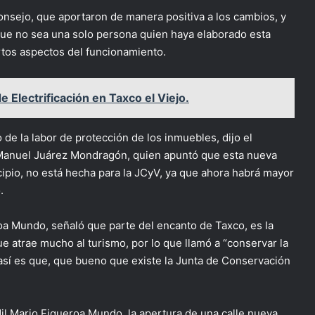
onsejo, que aportaron de manera positiva a los cambios, y
 que no sea una solo persona quien haya elaborado esta
rtos aspectos del funcionamiento.
 Electrificación en Taxco el Viejo.
 de la labor de protección de los inmuebles, dijo el
 Manuel Juárez Mondragón, quien apuntó que esta nueva
icipio, no está hecha para la JCyV, ya que ahora habrá mayor
.
oa Mundo, señaló que parte del encanto de Taxco, es la
ue atrae mucho al turismo, por lo que llamó a “conservar la
 así es que, que bueno que existe la Junta de Conservación
il Mario Figueroa Mundo, la apertura de una calle nueva