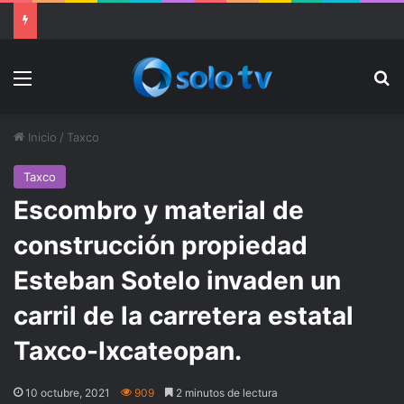
Ter Stegen operado “satisfactoriamente” de una rotura completa del tendón rotuliano
Menu
Bu
Inicio
/
Taxco
Taxco
Escombro y material de
construcción propiedad
Esteban Sotelo invaden un
carril de la carretera estatal
Taxco-Ixcateopan.
10 octubre, 2021
909
2 minutos de lectura