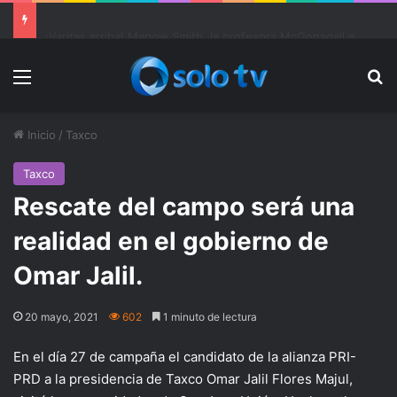
Ter Stegen operado “satisfactoriamente” de una rotura completa del tendón rotuliano
Menu
Bu
Inicio
/
Taxco
Taxco
Rescate del campo será una
realidad en el gobierno de
Omar Jalil.
20 mayo, 2021
602
1 minuto de lectura
En el día 27 de campaña el candidato de la alianza PRI-
PRD a la presidencia de Taxco Omar Jalil Flores Majul,