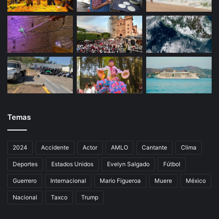
Temas
2024
Accidente
Actor
AMLO
Cantante
Clima
Deportes
Estados Unidos
Evelyn Salgado
Fútbol
Guerrero
Internacional
Mario Figueroa
Muere
México
Nacional
Taxco
Trump