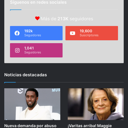
Síguenos en redes sociales
Más de
213K
seguidores
192k
19,600
Seguidores
Suscriptores
1,041
Seguidores
Noticias destacadas
Nueva demanda por abuso
¡Varitas arriba! Maggie