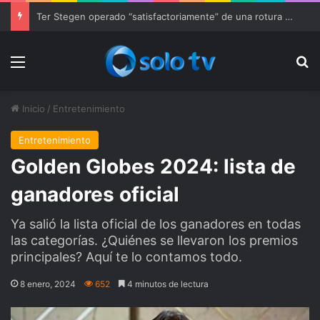
Ter Stegen operado “satisfactoriamente” de una rotura completa del tendón rotuliano
Menu
Bu
Inicio
/
Entretenimiento
Entretenimiento
Golden Globes 2024: lista de
ganadores oficial
Ya salió la lista oficial de los ganadores en todas
las categorías. ¿Quiénes se llevaron los premios
principales? Aquí te lo contamos todo.
8 enero, 2024
652
4 minutos de lectura