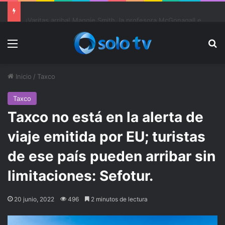
Ter Stegen operado “satisfactoriamente” de una rotura completa del tendón rotuliano
Menu
Bu
Inicio
/
Taxco
Taxco
Taxco no está en la alerta de
viaje emitida por EU; turistas
de ese país pueden arribar sin
limitaciones: Sefotur.
20 junio, 2022
496
2 minutos de lectura