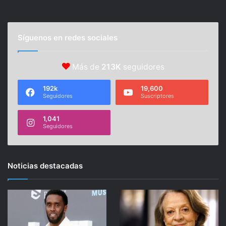
Síguenos en redes sociales
Más de
213K
seguidores
192k
19,600
Seguidores
Suscriptores
1,041
Seguidores
Noticias destacadas