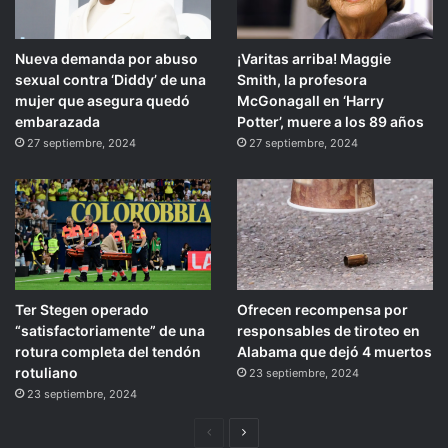
Nueva demanda por abuso
¡Varitas arriba! Maggie
sexual contra ‘Diddy’ de una
Smith, la profesora
mujer que asegura quedó
McGonagall en ‘Harry
embarazada
Potter’, muere a los 89 años
27 septiembre, 2024
27 septiembre, 2024
Ter Stegen operado
Ofrecen recompensa por
“satisfactoriamente” de una
responsables de tiroteo en
rotura completa del tendón
Alabama que dejó 4 muertos
rotuliano
23 septiembre, 2024
23 septiembre, 2024
Página
Siguiente