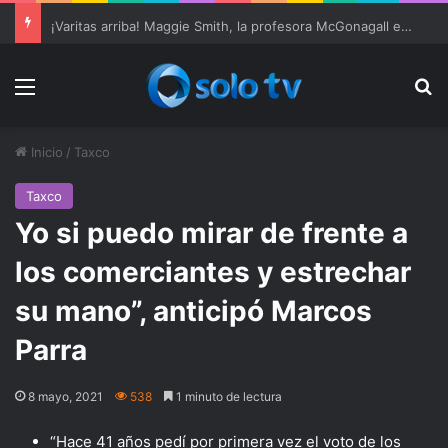
Ter Stegen operado “satisfactoriamente” de una rotura completa del tendón rotuliano
Menu
Bu
Inicio
/
Taxco
Taxco
Yo si puedo mirar de frente a
los comerciantes y estrechar
su mano”, anticipó Marcos
Parra
8 mayo, 2021
538
1 minuto de lectura
“Hace 41 años pedí por primera vez el voto de los