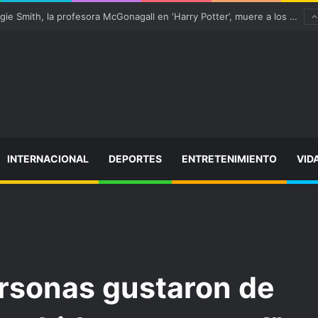
 “satisfactoriamente” de una rotura completa del tendón rotuliano
INTERNACIONAL
DEPORTES
ENTRETENIMIENTO
VID
ersonas gustaron de