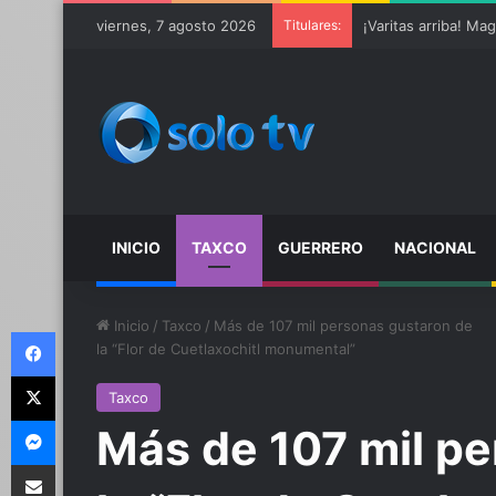
viernes, 7 agosto 2026
Titulares:
Ter Stegen operado
INICIO
TAXCO
GUERRERO
NACIONAL
Inicio
/
Taxco
/
Más de 107 mil personas gustaron de
Facebook
la “Flor de Cuetlaxochitl monumental”
X
Taxco
Messenger
Más de 107 mil p
Compartir por email