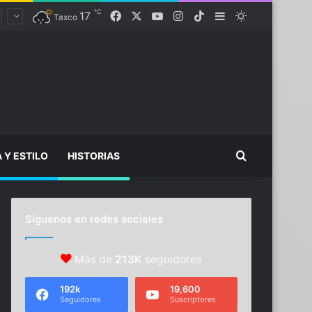
℃
Facebook
X
YouTube
Instagram
TikTok
17
Sidebar
Switch skin
Taxco
Buscar...
A Y ESTILO
HISTORIAS
Síguenos en redes sociales
Más de
213K
seguidores
192k
19,600
Seguidores
Suscriptores