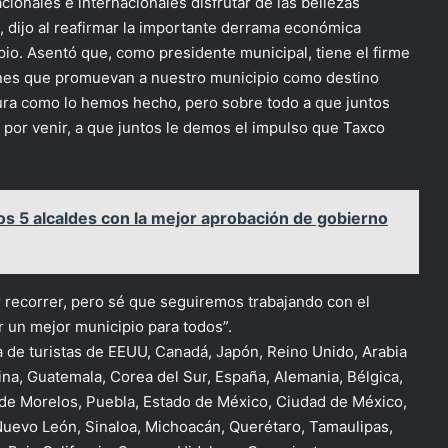
acionales e internacionales disfrutar de las bellezas
 dijo al reafirmar la importante derrama económica
io. Asentó que, como presidente municipal, tiene el firme
ones que promuevan a nuestro municipio como destino
ctura como lo hemos hecho, pero sobre todo a que juntos
por venir, a que juntos le demos el impulso que Taxco
los 5 alcaldes con la mejor aprobación de gobierno
 recorrer, pero sé que seguiremos trabajando con el
er un mejor municipio para todos”.
ta de turistas de EEUU, Canadá, Japón, Reino Unido, Arabia
ina, Guatemala, Corea del Sur, España, Alemania, Bélgica,
os de Morelos, Puebla, Estado de México, Ciudad de México,
 Nuevo León, Sinaloa, Michoacán, Querétaro, Tamaulipas,