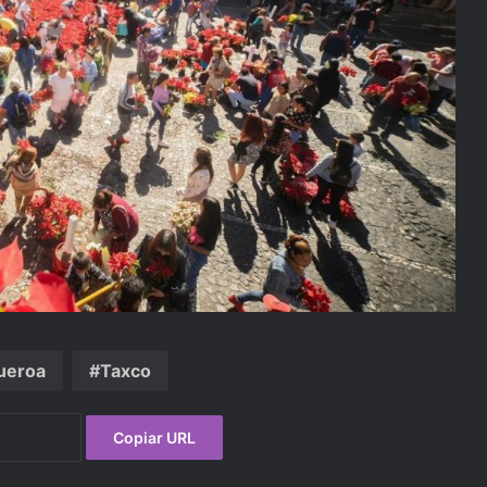
ueroa
Taxco
Copiar URL