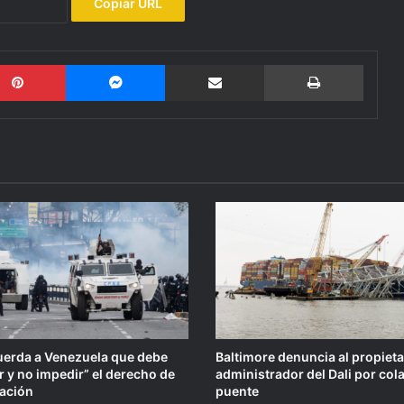
Copiar URL
Pinterest
Messenger
Compartir por email
Imprimi
erda a Venezuela que debe
Baltimore denuncia al propieta
r y no impedir” el derecho de
administrador del Dali por col
ación
puente