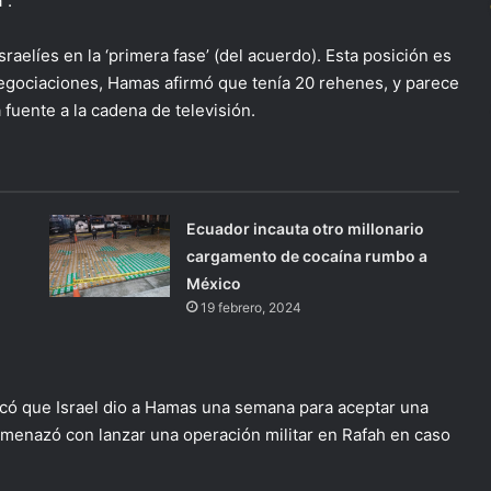
”.
aelíes en la ‘primera fase’ (del acuerdo). Esta posición es
s negociaciones, Hamas afirmó que tenía 20 rehenes, y parece
a fuente a la cadena de televisión.
Ecuador incauta otro millonario
cargamento de cocaína rumbo a
México
19 febrero, 2024
icó que Israel dio a Hamas una semana para aceptar una
 amenazó con lanzar una operación militar en Rafah en caso