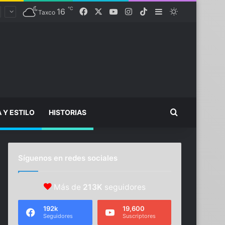
℃
Facebook
X
YouTube
Instagram
TikTok
16
Sidebar
Switch skin
Taxco
Buscar...
A Y ESTILO
HISTORIAS
Síguenos en redes sociales
Más de
213K
seguidores
192k
19,600
Seguidores
Suscriptores