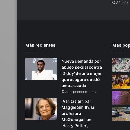
30 julio
Más recientes
Más pop
Nueva demanda por
abuso sexual contra
‘Diddy’ de una mujer
que asegura quedó
embarazada
27 septiembre, 2024
¡Varitas arriba!
Maggie Smith, la
profesora
McGonagall en
‘Harry Potter’,