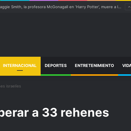
Ter Stegen operado “satisfactoriamente” de una rotura completa del tendón rotuliano
INTERNACIONAL
DEPORTES
ENTRETENIMIENTO
VID
es israelíes
berar a 33 rehenes