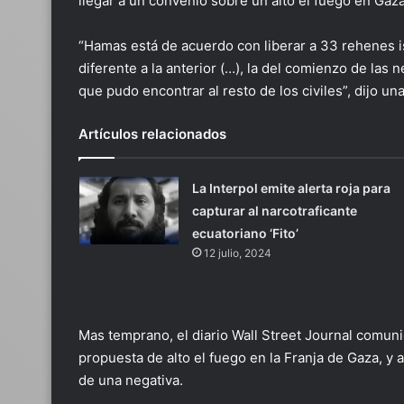
llegar a un convenio sobre un alto el fuego en Gaza
“Hamas está de acuerdo con liberar a 33 rehenes isr
diferente a la anterior (…), la del comienzo de la
que pudo encontrar al resto de los civiles”, dijo un
Artículos relacionados
La Interpol emite alerta roja para
capturar al narcotraficante
ecuatoriano ‘Fito’
12 julio, 2024
Mas temprano, el diario Wall Street Journal comun
propuesta de alto el fuego en la Franja de Gaza, y
de una negativa.