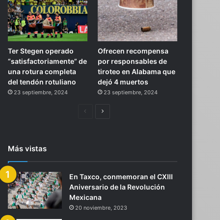
Ter Stegen operado
Ofrecen recompensa
“satisfactoriamente” de
por responsables de
una rotura completa
tiroteo en Alabama que
del tendón rotuliano
dejó 4 muertos
23 septiembre, 2024
23 septiembre, 2024
Página
Siguiente
anterior
página
Más vistas
En Taxco, conmemoran el CXIII
Aniversario de la Revolución
Mexicana
20 noviembre, 2023