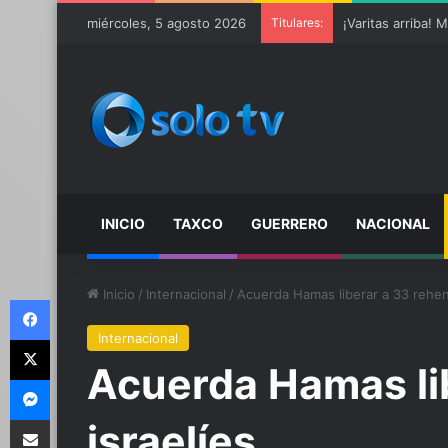
miércoles, 5 agosto 2026
Titulares:
INICIO
TAXCO
GUERRERO
NACIONAL
Inicio
/
Internacional
/
Acuerda Hamas liberar a 33 rehen
Facebook
Internacional
X
Acuerda Hamas li
Messenger
Compartir por email
israelíes