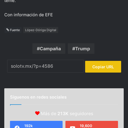
teme.
Con información de EFE
Fuente
López-Dóriga Digital
Campaña
Trump
Copiar URL
Síguenos en redes sociales
Más de
213K
seguidores
192k
19,600