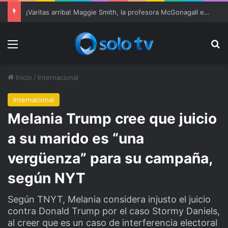
Ter Stegen operado “satisfactoriamente” de una rotura completa del tendón rotuliano
Menu
Bu
Inicio
/
Internacional
Internacional
Melania Trump cree que juicio
a su marido es “una
vergüenza” para su campaña,
según NYT
Según TNYT, Melania considera injusto el juicio
contra Donald Trump por el caso Stormy Daniels,
al creer que es un caso de interferencia electoral