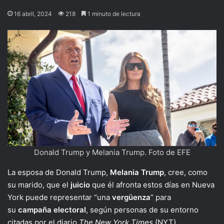
16 abril, 2024
218
1 minuto de lectura
Donald Trump y Melania Trump. Foto de EFE
La esposa de Donald Trump,
Melania Trump
, cree, como
su marido, que el
juicio
que él afronta estos días en Nueva
York puede representar “una
vergüenza
” para
su
campaña
electoral
, según personas de su entorno
citadas por el diario
The New York Times
(NYT).