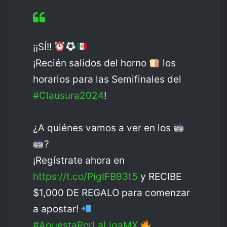
¡¡SÍ!!
¡Recién salidos del horno
los
horarios para las Semifinales del
#Clausura2024
!
¿A quiénes vamos a ver en los
?
¡Regístrate ahora en
https://t.co/PigIFB93t5
y RECIBE
$1,000 DE REGALO para comenzar
a apostar!
#ApuestaPorLaLigaMX