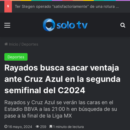
Ter Stegen operado “satisfactoriamente” de una rotura completa del tendón rotuliano
Menu
Bu
Inicio
/
Deportes
Deportes
Rayados busca sacar ventaja
ante Cruz Azul en la segunda
semifinal del C2024
Rayados y Cruz Azul se verán las caras en el
Estadio BBVA a las 21:00 h en búsqueda de su
pase a la final de la Liga MX
16 mayo, 2024
259
1 minuto de lectura