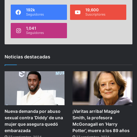
192k
19,600
Seguidores
Suscriptores
1,041
Seguidores
Noticias destacadas
Nueva demanda por abuso
¡Varitas arriba! Maggie
sexual contra ‘Diddy’ de una
Smith, la profesora
mujer que asegura quedó
McGonagall en ‘Harry
embarazada
Potter’, muere a los 89 años