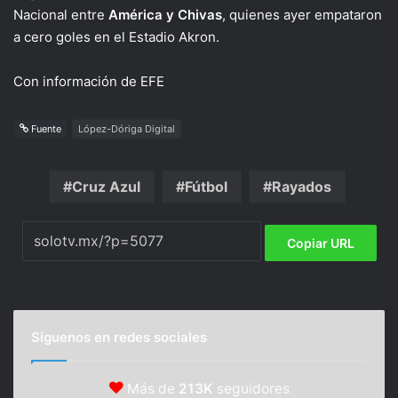
Nacional entre
América y Chivas
, quienes ayer empataron
a cero goles en el Estadio Akron.
Con información de EFE
Fuente
López-Dóriga Digital
Cruz Azul
Fútbol
Rayados
Copiar URL
Síguenos en redes sociales
Más de
213K
seguidores