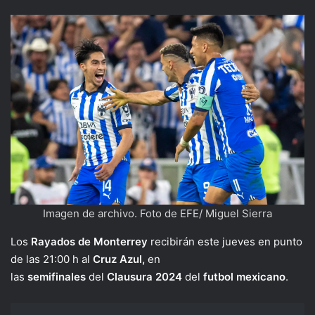
Imagen de archivo. Foto de EFE/ Miguel Sierra
Los
Rayados de Monterrey
recibirán este jueves en punto
de las 21:00 h al
Cruz Azul,
en
las
semifinales
del
Clausura 2024
del
futbol mexicano
.