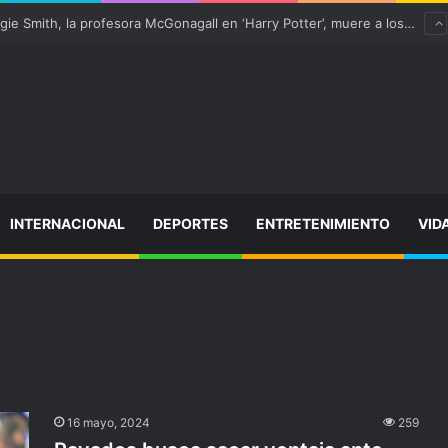
¡Varitas arriba! Maggie Smith, la profesora McGonagall en ‘Harry Potter’, muere a los 89 años
INTERNACIONAL
DEPORTES
ENTRETENIMIENTO
VID
16 mayo, 2024
259