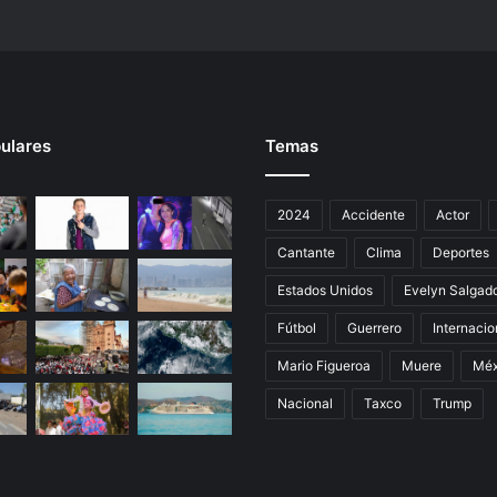
n
o
s
2
2
l
ulares
Temas
e
s
i
2024
Accidente
Actor
o
n
Cantante
Clima
Deportes
a
d
Estados Unidos
Evelyn Salgad
o
Fútbol
Guerrero
Internacio
s
Mario Figueroa
Muere
Méx
Nacional
Taxco
Trump