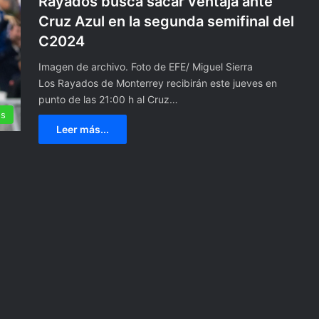
Rayados busca sacar ventaja ante
Cruz Azul en la segunda semifinal del
C2024
Imagen de archivo. Foto de EFE/ Miguel Sierra
Los Rayados de Monterrey recibirán este jueves en
punto de las 21:00 h al Cruz…
es
Leer más...
#
V
i
d
e
o
16 agosto, 2021
E
gital: navegando en
#Video Explosión en edificio
x
la tecnología con
sobre Avenida Coyoacán deja 
p
menos 22 lesionados
l