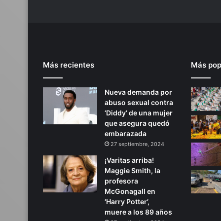
n
c
o
n
c
i
Más recientes
Más pop
e
n
c
Nueva demanda por
i
abuso sexual contra
a
‘Diddy’ de una mujer
que asegura quedó
embarazada
27 septiembre, 2024
¡Varitas arriba!
Maggie Smith, la
profesora
McGonagall en
‘Harry Potter’,
muere a los 89 años