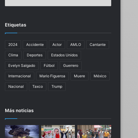
a
s
k
c
i
e
,
r
Etiquetas
g
e
a
z
l
o
2024
Accidente
Actor
AMLO
Cantante
a
s
r
e
Clima
Deportes
Estados Unidos
d
n
o
f
Evelyn Salgado
Fútbol
Guerrero
n
l
Internacional
Mario Figueroa
Muere
México
a
o
d
r
Nacional
Taxco
Trump
o
d
c
u
o
r
Más noticias
n
a
e
n
l
t
p
e
r
l