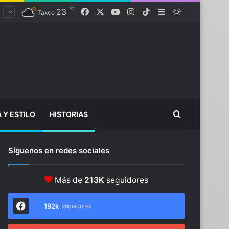
℃
23
Facebook
X
YouTube
Instagram
TikTok
Sidebar
Switch skin
Taxco
Buscar...
A Y ESTILO
HISTORIAS
Síguenos en redes sociales
Más de
213K
seguidores
192k
Seguidores