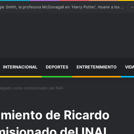
“satisfactoriamente” de una rotura completa del tendón rotuliano
INTERNACIONAL
DEPORTES
ENTRETENIMIENTO
VID
algado como comisionado del INAI
miento de Ricardo
isionado del INAI