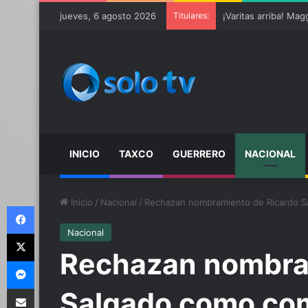
Ter Stegen operado 
jueves, 6 agosto 2026
Titulares:
INICIO
TAXCO
GUERRERO
NACIONAL
Inicio
/
Nacional
/
Rechazan nombramiento de Ricardo S
Facebook
Nacional
X
Rechazan nombra
Messenger
Compartir por email
Salgado como com