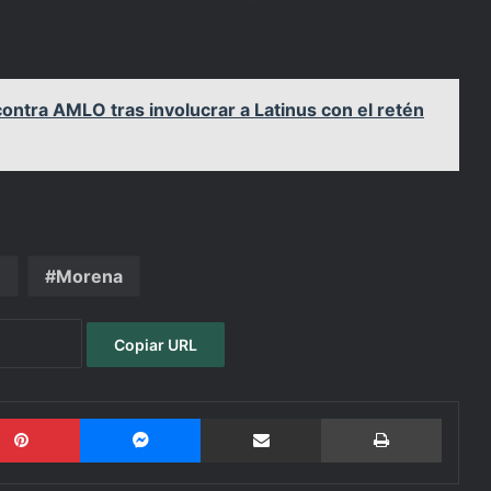
contra AMLO tras involucrar a Latinus con el retén
O
Morena
Copiar URL
Pinterest
Messenger
Compartir por email
Imprimi