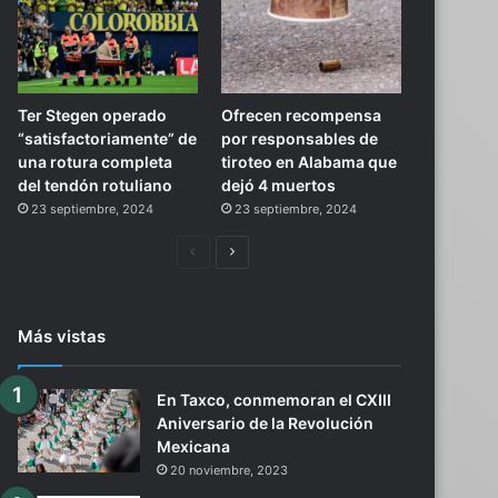
Ter Stegen operado
Ofrecen recompensa
“satisfactoriamente” de
por responsables de
una rotura completa
tiroteo en Alabama que
del tendón rotuliano
dejó 4 muertos
23 septiembre, 2024
23 septiembre, 2024
Página
Siguiente
anterior
página
Más vistas
En Taxco, conmemoran el CXIII
Aniversario de la Revolución
Mexicana
20 noviembre, 2023