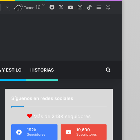
℃
Facebook
X
YouTube
Instagram
TikTok
16
Sidebar
Switch skin
Taxco
Buscar...
A Y ESTILO
HISTORIAS
Síguenos en redes sociales
Más de
213K
seguidores
192k
19,600
Seguidores
Suscriptores