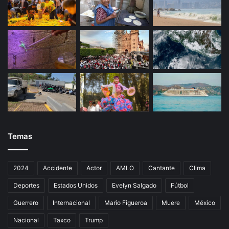
Temas
2024
Accidente
Actor
AMLO
Cantante
Clima
Deportes
Estados Unidos
Evelyn Salgado
Fútbol
Guerrero
Internacional
Mario Figueroa
Muere
México
Nacional
Taxco
Trump