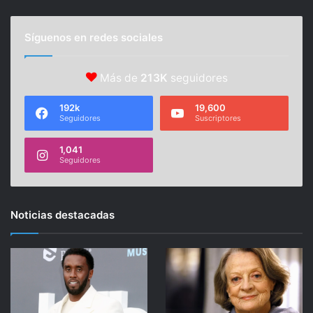
Síguenos en redes sociales
Más de
213K
seguidores
192k
19,600
Seguidores
Suscriptores
1,041
Seguidores
Noticias destacadas