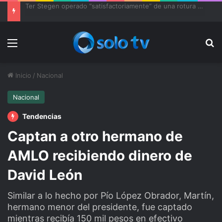
Ter Stegen operado “satisfactoriamente” de una rotura completa del tendón rotuliano
Menu
Bu
Inicio
/
Nacional
Nacional
Tendencias
Captan a otro hermano de
AMLO recibiendo dinero de
David León
Similar a lo hecho por Pío López Obrador, Martín,
hermano menor del presidente, fue captado
mientras recibía 150 mil pesos en efectivo