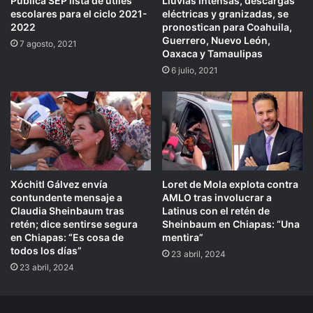
Publica SEP lista de útiles
Lluvias intensas, descargas
escolares para el ciclo 2021-
eléctricas y granizadas, se
2022
pronostican para Coahuila,
Guerrero, Nuevo León,
7 agosto, 2021
Oaxaca y Tamaulipas
6 julio, 2021
Xóchitl Gálvez envía
Loret de Mola explota contra
contundente mensaje a
AMLO tras involucrar a
Claudia Sheinbaum tras
Latinus con el retén de
retén; dice sentirse segura
Sheinbaum en Chiapas: “Una
en Chiapas: “Es cosa de
mentira”
todos los días”
23 abril, 2024
23 abril, 2024