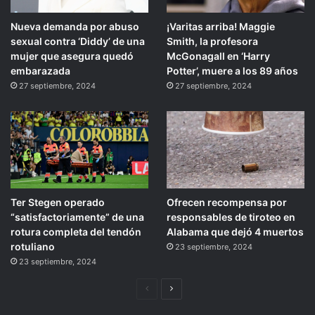
Nueva demanda por abuso
¡Varitas arriba! Maggie
sexual contra ‘Diddy’ de una
Smith, la profesora
mujer que asegura quedó
McGonagall en ‘Harry
embarazada
Potter’, muere a los 89 años
27 septiembre, 2024
27 septiembre, 2024
Ter Stegen operado
Ofrecen recompensa por
“satisfactoriamente” de una
responsables de tiroteo en
rotura completa del tendón
Alabama que dejó 4 muertos
rotuliano
23 septiembre, 2024
23 septiembre, 2024
Página
Siguiente
anterior
página