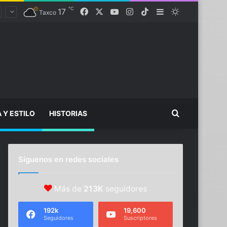
℃
Facebook
X
YouTube
Instagram
TikTok
17
Sidebar
Switch skin
Taxco
Buscar...
A Y ESTILO
HISTORIAS
Síguenos en redes sociales
Más de
213K
seguidores
192k
19,600
Seguidores
Suscriptores