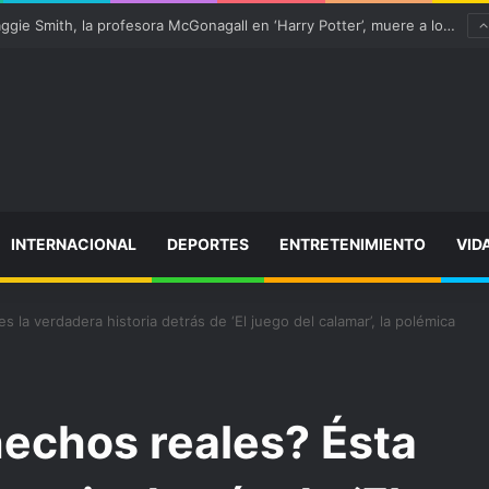
Ter Stegen operado “satisfactoriamente” de una rotura completa del tendón rotuliano
INTERNACIONAL
DEPORTES
ENTRETENIMIENTO
VID
 la verdadera historia detrás de ‘El juego del calamar’, la polémica
echos reales? Ésta