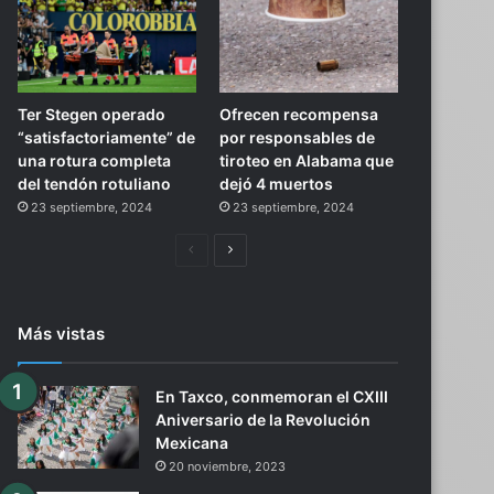
Ter Stegen operado
Ofrecen recompensa
“satisfactoriamente” de
por responsables de
una rotura completa
tiroteo en Alabama que
del tendón rotuliano
dejó 4 muertos
23 septiembre, 2024
23 septiembre, 2024
Página
Siguiente
anterior
página
Más vistas
En Taxco, conmemoran el CXIII
Aniversario de la Revolución
Mexicana
20 noviembre, 2023