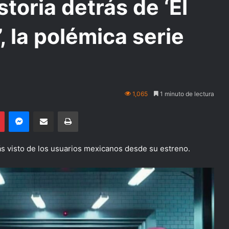
storia detrás de ‘El
, la polémica serie
1,065
1 minuto de lectura
Pinterest
Messenger
Compartir por email
Imprimir
ás visto de los usuarios mexicanos desde su estreno.