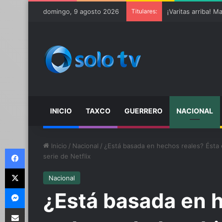
domingo, 9 agosto 2026
Titulares:
INICIO
TAXCO
GUERRERO
NACIONAL
Inicio
/
Nacional
/
¿Está basada en hechos reales? Ésta es
Facebook
serie de Netflix
X
Nacional
Messenger
¿Está basada en h
Compartir por email