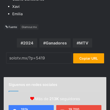
Xavi
Emilia
Fuente
Glamour.mx
2024
Ganadores
MTV
Copiar URL
Síguenos en redes sociales
Más de
213K
seguidores
192k
19,700