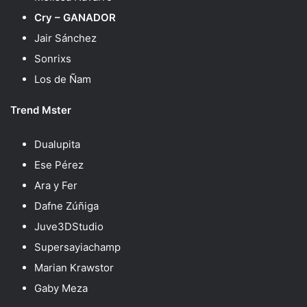
Cry – GANADOR
Jair Sánchez
Sonrixs
Los de Ñam
Trend Mster
Dualupita
Ese Pérez
Ara y Fer
Dafne Zúñiga
Juve3DStudio
Supersayiachamp
Marian Krawstor
Gaby Meza