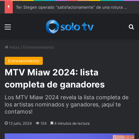
Ter Stegen operado “satisfactoriamente” de una rotura completa del tendón rotuliano
Menu
Bu
Inicio
/
Entretenimiento
Entretenimiento
MTV Miaw 2024: lista
completa de ganadores
Los MTV Miaw 2024 revela la lista completa de
los artistas nominados y ganadores, ¡aquí te
contamos!
12 julio, 2024
154
4 minutos de lectura