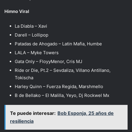
Himno Viral
La Diabla – Xavi
Darell – Lollipop
Patadas de Ahogado – Latin Mafia, Humbe
LALA – Myke Towers
Gata Only – FloyyMenor, Cris MJ
Ride or Die, Pt.2 – Sevdaliza, Villano Antillano,
Tokischa
Harley Quinn – Fuerza Regida, Marshmello
B de Bellako – El Malilla, Yeyo, Dj Rockwel Mx
Te puede interesar:
Bob Esponja, 25 años de
resiliencia