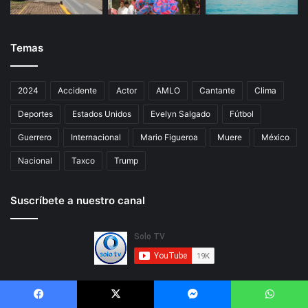
Temas
2024
Accidente
Actor
AMLO
Cantante
Clima
Deportes
Estados Unidos
Evelyn Salgado
Fútbol
Guerrero
Internacional
Mario Figueroa
Muere
México
Nacional
Taxco
Trump
Suscríbete a nuestro canal
Facebook
X
Messenger
WhatsApp