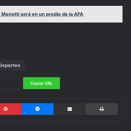
s Menotti será en un predio de la AFA
Deportes
Copiar URL
Pinterest
Messenger
Compartir por email
Imprimi