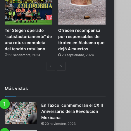
Ter Stegen operado
Ofrecen recompensa
“satisfactoriamente” de
por responsables de
una rotura completa
tiroteo en Alabama que
del tendón rotuliano
dejó 4 muertos
23 septiembre, 2024
23 septiembre, 2024
Página
Siguiente
anterior
página
Más vistas
En Taxco, conmemoran el CXIII
Aniversario de la Revolución
Mexicana
20 noviembre, 2023