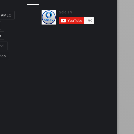
AMLO
o
nal
ico