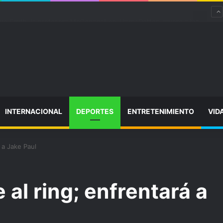
“satisfactoriamente” de una rotura completa del tendón rotuliano
INTERNACIONAL
DEPORTES
ENTRETENIMIENTO
VID
 a Jake Paul
al ring; enfrentará a