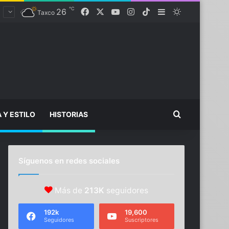
℃
Facebook
X
YouTube
Instagram
TikTok
26
Sidebar
Switch skin
Taxco
Buscar...
A Y ESTILO
HISTORIAS
Síguenos en redes sociales
Más de
213K
seguidores
192k
19,600
Seguidores
Suscriptores