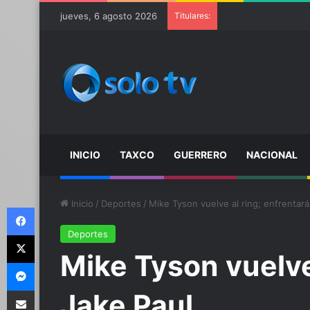
jueves, 6 agosto 2026
Titulares:
Ter Stegen operado 
INICIO
TAXCO
GUERRERO
NACIONAL
Inicio
/
Deportes
/
Mike Tyson vuelve al ring; enfrentará
Facebook
Deportes
X
Mike Tyson vuelve 
Messenger
Compartir por email
Jake Paul