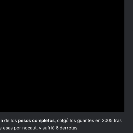
ia de los
pesos completos
, colgó los guantes en 2005 tras
e esas por nocaut, y sufrió 6 derrotas.