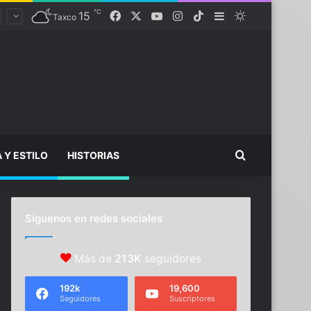
℃
Facebook
X
YouTube
Instagram
TikTok
15
Sidebar
Switch skin
Taxco
Buscar...
A Y ESTILO
HISTORIAS
Síguenos en redes sociales
Más de
213K
seguidores
192k
19,600
Seguidores
Suscriptores