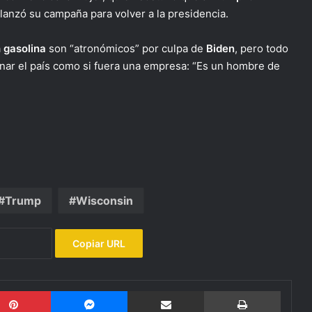
lanzó su campaña para volver a la presidencia.
a
gasolina
son “atronómicos” por culpa de
Biden
, pero todo
onar el país como si fuera una empresa: “Es un hombre de
Trump
Wisconsin
Copiar URL
Pinterest
Messenger
Compartir por email
Imprimi