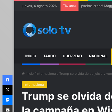
Ter Stegen operado 
jueves, 6 agosto 2026
Titulares:
INICIO
TAXCO
GUERRERO
NACIONAL
Inicio
/
Internacional
/
Trump se olvida de su juicio y vu
Facebook
Internacional
X
Trump se olvida de
Messenger
Compartir por email
la campaña en Wis