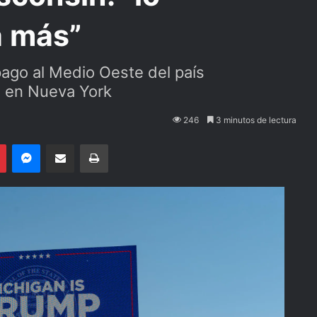
a más”
ago al Medio Oeste del país
o en Nueva York
246
3 minutos de lectura
Pinterest
Messenger
Compartir por email
Imprimir