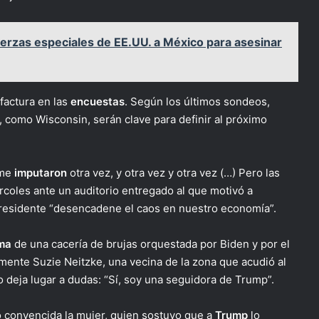
erzas especiales de EE.UU. a México para asesinar
factura en las
encuestas
. Según los últimos sondeos,
, como Wisconsin, serán clave para definir al próximo
 me
imputaron
otra vez, y otra vez y otra vez (…) Pero las
coles ante un auditorio entregado al que motivó a
presidente “desencadene el caos en nuestro economía”.
ima
de una cacería de brujas orquestada por Biden y por el
ente Suzie Neitzke, una vecina de la zona que acudió al
 deja lugar a dudas: “Sí, soy una seguidora de Trump”.
ó convencida la mujer, quien sostuvo que a
Trump
lo