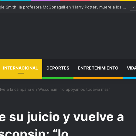
“satisfactoriamente” de una rotura completa del tendón rotuliano
INTERNACIONAL
DEPORTES
ENTRETENIMIENTO
VID
elve a la campaña en Wisconsin: “lo apoyamos todavía más”
 su juicio y vuelve a
consin: “lo