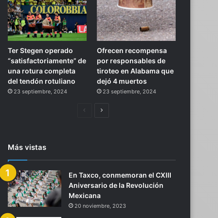
Ter Stegen operado
Ofrecen recompensa
“satisfactoriamente” de
por responsables de
una rotura completa
tiroteo en Alabama que
del tendón rotuliano
dejó 4 muertos
23 septiembre, 2024
23 septiembre, 2024
Página
Siguiente
anterior
página
Más vistas
En Taxco, conmemoran el CXIII
Aniversario de la Revolución
Mexicana
20 noviembre, 2023