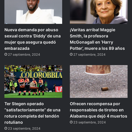
Nueva demanda por abuso
¡Varitas arriba! Maggie
sexual contra ‘Diddy’ de una
Smith, la profesora
mujer que asegura quedó
McGonagall en ‘Harry
embarazada
Potter’, muere a los 89 años
27 septiembre, 2024
27 septiembre, 2024
Ter Stegen operado
Ofrecen recompensa por
“satisfactoriamente” de una
responsables de tiroteo en
rotura completa del tendón
Alabama que dejó 4 muertos
rotuliano
23 septiembre, 2024
23 septiembre, 2024