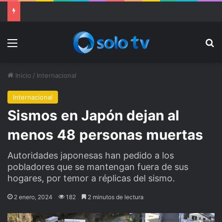
Ter Stegen operado “satisfactoriamente” de una rotura completa del tendón rotuliano
Menu
Bu
Inicio
/
Internacional
Internacional
Sismos en Japón dejan al
menos 48 personas muertas
Autoridades japonesas han pedido a los
pobladores que se mantengan fuera de sus
hogares, por temor a réplicas del sismo.
2 enero, 2024
182
2 minutos de lectura