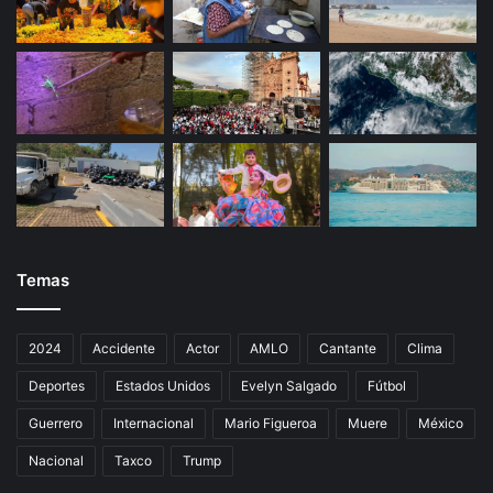
Temas
2024
Accidente
Actor
AMLO
Cantante
Clima
Deportes
Estados Unidos
Evelyn Salgado
Fútbol
Guerrero
Internacional
Mario Figueroa
Muere
México
Nacional
Taxco
Trump