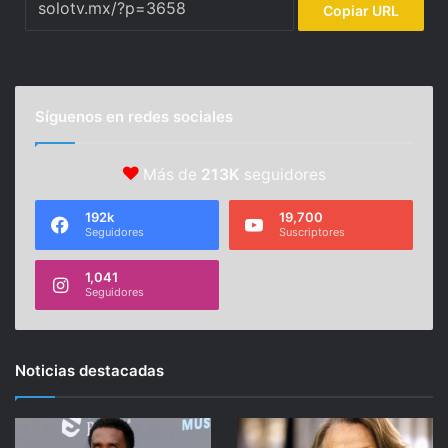
Copiar URL
Síguenos en redes sociales
Más de
213K
seguidores
192k
19,700
Seguidores
Suscriptores
1,041
Seguidores
Noticias destacadas