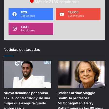
Más de
213K
seguidores
192k
19,600
Seguidores
Suscriptores
1,041
Seguidores
Noticias destacadas
Nueva demanda por abuso
¡Varitas arriba! Maggie
sexual contra ‘Diddy’ de una
Smith, la profesora
mujer que asegura quedó
McGonagall en ‘Harry
embarazada
Potter’, muere a los 89 años