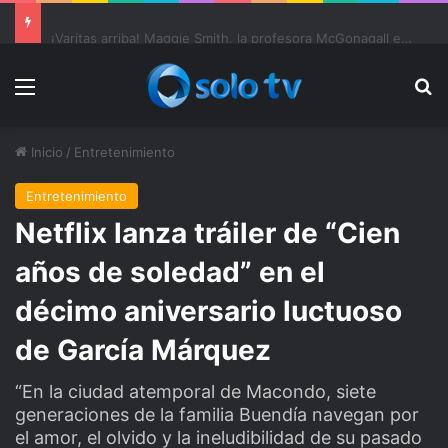
Ter Stegen operado “satisfactoriamente” de una rotura completa del tendón rotuliano
Menu
Bu
Inicio
/
Entretenimiento
Entretenimiento
Netflix lanza tráiler de “Cien
años de soledad” en el
décimo aniversario luctuoso
de García Márquez
“En la ciudad atemporal de Macondo, siete
generaciones de la familia Buendía navegan por
el amor, el olvido y la ineludibilidad de su pasado