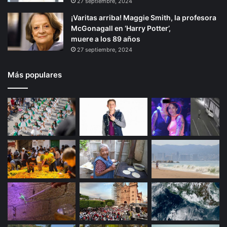
27 septiembre, 2024
n
a
¡Varitas arriba! Maggie Smith, la profesora
t
McGonagall en ‘Harry Potter’,
e
muere a los 89 años
c
27 septiembre, 2024
o
n
u
Más populares
n
c
a
b
a
l
l
o