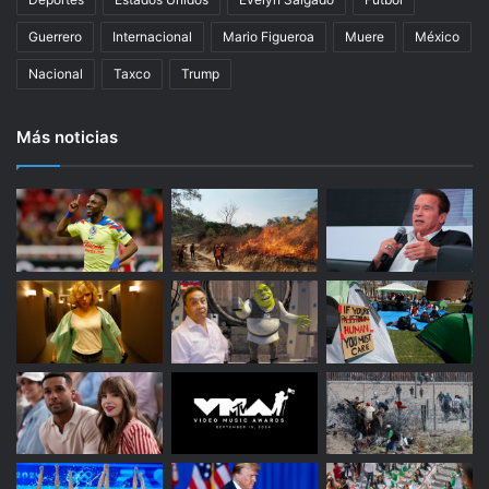
c
i
Guerrero
Internacional
Mario Figueroa
Muere
México
p
Nacional
Taxco
Trump
a
e
n
Más noticias
s
u
p
r
i
m
e
r
c
o
m
p
r
o
m