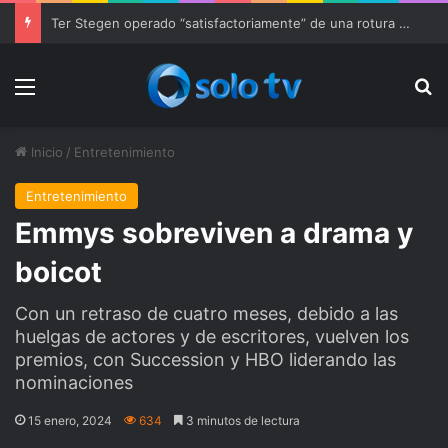
Ofrecen recompensa por responsables de tiroteo en Alabama que dejó 4 muertos
Menu
Bu
Inicio
/
Entretenimiento
Entretenimiento
Emmys sobreviven a drama y
boicot
Con un retraso de cuatro meses, debido a las
huelgas de actores y de escritores, vuelven los
premios, con Succession y HBO liderando las
nominaciones
15 enero, 2024
634
3 minutos de lectura