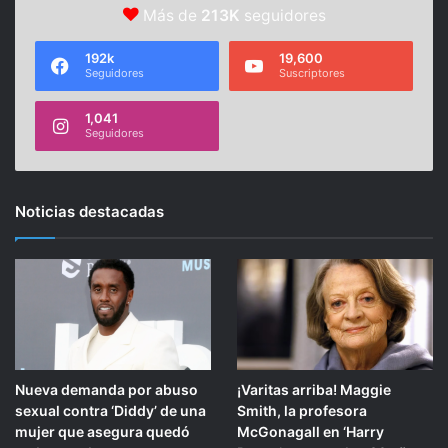
Más de
213K
seguidores
192k
19,600
Seguidores
Suscriptores
1,041
Seguidores
Noticias destacadas
Nueva demanda por abuso
¡Varitas arriba! Maggie
sexual contra ‘Diddy’ de una
Smith, la profesora
mujer que asegura quedó
McGonagall en ‘Harry