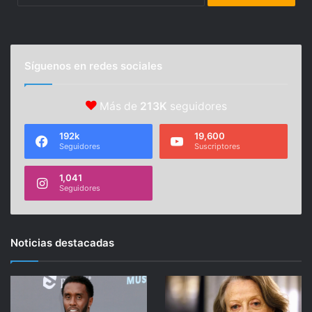
Síguenos en redes sociales
Más de
213K
seguidores
192k
19,600
Seguidores
Suscriptores
1,041
Seguidores
Noticias destacadas