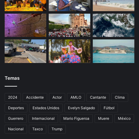
Temas
2024
Accidente
Actor
AMLO
Cantante
Clima
Deportes
Estados Unidos
Evelyn Salgado
Fútbol
Guerrero
Internacional
Mario Figueroa
Muere
México
Nacional
Taxco
Trump