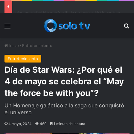
Ter Stegen operado “satisfactoriamente” de una rotura completa del tendón rotuliano
Menu
Bu
Inicio
/
Entretenimiento
Entretenimiento
Día de Star Wars: ¿Por qué el
4 de mayo se celebra el “May
the force be with you”?
Un Homenaje galáctico a la saga que conquistó
el universo
4 mayo, 2024
469
1 minuto de lectura