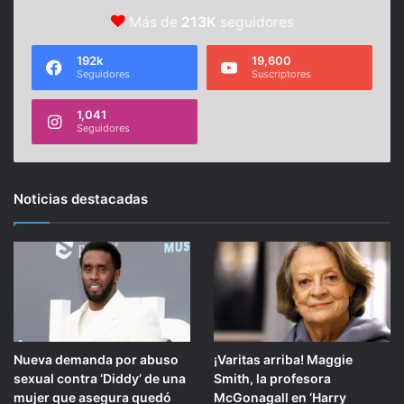
Más de
213K
seguidores
192k
19,600
Seguidores
Suscriptores
1,041
Seguidores
Noticias destacadas
Nueva demanda por abuso
¡Varitas arriba! Maggie
sexual contra ‘Diddy’ de una
Smith, la profesora
mujer que asegura quedó
McGonagall en ‘Harry