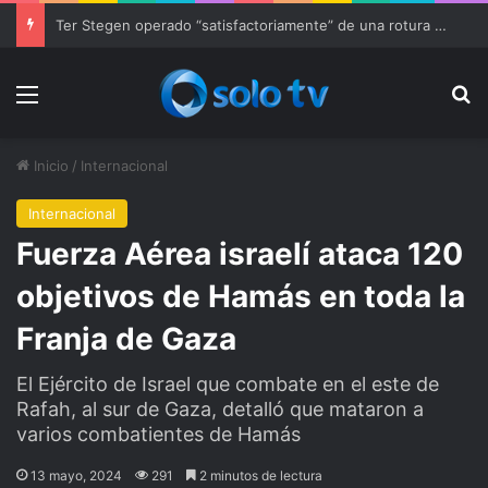
Ter Stegen operado “satisfactoriamente” de una rotura completa del tendón rotuliano
Menu
Bu
Inicio
/
Internacional
Internacional
Fuerza Aérea israelí ataca 120
objetivos de Hamás en toda la
Franja de Gaza
El Ejército de Israel que combate en el este de
Rafah, al sur de Gaza, detalló que mataron a
varios combatientes de Hamás
13 mayo, 2024
291
2 minutos de lectura