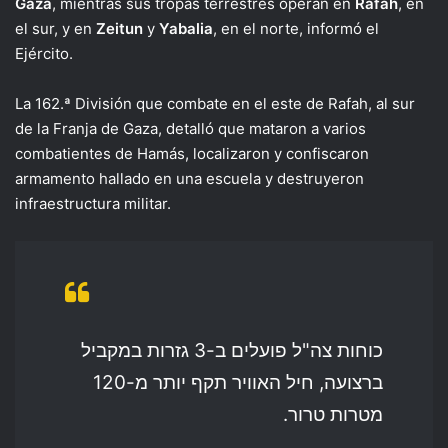
Gaza
, mientras sus tropas terrestres operan en
Rafah
, en
el sur, y en
Zeitun
y
Yabalia
, en el norte, informó el
Ejército.
La 162.ª División que combate en el este de Rafah, al sur
de la Franja de Gaza, detalló que mataron a varios
combatientes de Hamás, localizaron y confiscaron
armamento hallado en una escuela y destruyeron
infraestructura militar.
כוחות צה"ל פועלים ב-3 גזרות במקביל
ברצועה, חיל האוויר תקף יותר מ-120
מטרות טרור.