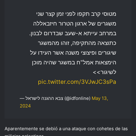
מטוסי קרב תקפו לפני זמן קצר שני
משגרים של ארגון הטרור חיזבאללה
במרחב עייתא א-שעב שבדרום לבנון.
כתוצאה מהתקיפה, זוהו מהמשגר
שיגורים ופיצוצי משנה אשר העידו על
הימצאות אמל"ח במשגר שהיה מוכן
לשיגור>>
pic.twitter.com/3VJwJC3sPa
— צבא ההגנה לישראל (@idfonline)
May 13,
2024
Aparentemente se debió a una ataque con cohetes de las