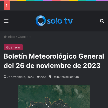
Ter Stegen operado “satisfactoriamente” de una rotura completa del tendón rotuliano
Menu
Bu
Inicio
/
Guerrero
Guerrero
Boletín Meteorológico General
del 26 de noviembre de 2023
26 noviembre, 2023
200
2 minutos de lectura