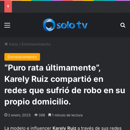
Ter Stegen operado “satisfactoriamente” de una rotura completa del tendón rotuliano
Menu
Bu
Inicio
/
Entretenimiento
Entretenimiento
“Puro rata últimamente”,
Karely Ruiz compartió en
redes que sufrió de robo en su
propio domicilio.
2 enero, 2023
368
1 minuto de lectura
La modelo e influencer
Karely Ruiz
a través de sus redes