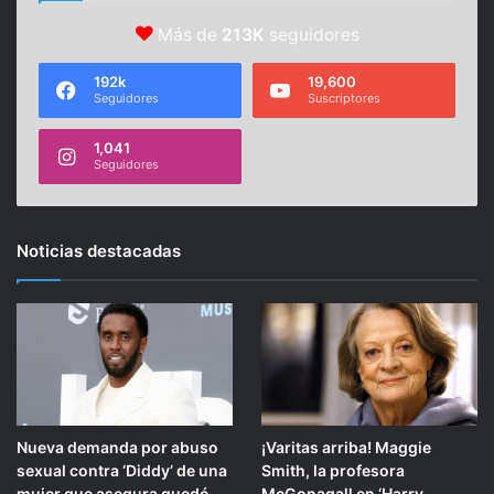
Más de
213K
seguidores
192k
19,600
Seguidores
Suscriptores
1,041
Seguidores
Noticias destacadas
Nueva demanda por abuso
¡Varitas arriba! Maggie
sexual contra ‘Diddy’ de una
Smith, la profesora
mujer que asegura quedó
McGonagall en ‘Harry