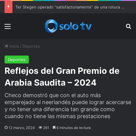
Ter Stegen operado “satisfactoriamente” de una rotura completa del tendón rotuliano
Menu
Bu
Inicio
/
Deportes
Deportes
Reflejos del Gran Premio de
Arabia Saudita – 2024
Checo demostró que con el auto más
emparejado al neerlandés puede lograr acercarse
y no tener una diferencia tan grande como
cuando no tiene las mismas prestaciones
12 marzo, 2024
261
6 minutos de lectura