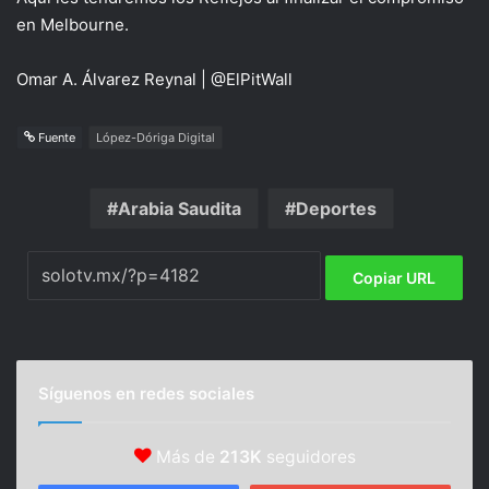
en Melbourne.
Omar A. Álvarez Reynal | @ElPitWall
Fuente
López-Dóriga Digital
Arabia Saudita
Deportes
Copiar URL
Síguenos en redes sociales
Más de
213K
seguidores