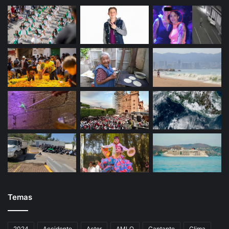
Temas
2024
Accidente
Actor
AMLO
Cantante
Clima