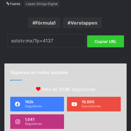
Fuente
López-Dóriga Digital
Fórmula1
Verstappen
Copiar URL
Síguenos en redes sociales
Más de
213K
seguidores
192k
19,600
Seguidores
Suscriptores
1,041
Seguidores