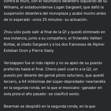
contra el muro, con el neumático delantero izquierdo de su
Williams, el estadounidense Logan Sargeant; que dañó la
suspensión delantera del monoplaza y acabó mucho antes
de lo esperado -unos 25 minutos- su actuación.
Zhou sólo pudo salir al final de la Q1 y quedó eliminado en
esa instancia, junto a su compañero, el finlandés Valtteri
Bottas, al citado Sargeant y a los dos franceses de Alpine:
Esteban Ocon y Pierre Gasly.
Verstappen fue el más rápido y no se apeó de su puesto
preferido hasta el final.
Checo
pasó cuarto a la Q2, un
puesto por delante del genial piloto asturiano, que quedó
tercero, a 44 milésimas del súper-depredador neerlandés
en la segunda ronda, en la que el mexicano -ganador en
esta pista el año pasado- se clasificó sexto.
Bearman se despidió en la segunda ronda, en la que