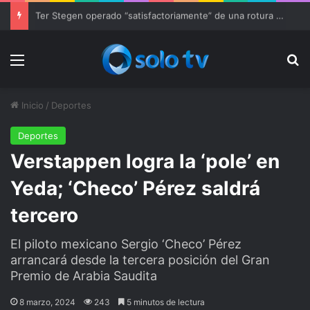
Ter Stegen operado “satisfactoriamente” de una rotura completa del tendón rotuliano
Menu
Bu
Inicio
/
Deportes
Deportes
Verstappen logra la ‘pole’ en
Yeda; ‘Checo’ Pérez saldrá
tercero
El piloto mexicano Sergio ‘Checo’ Pérez
arrancará desde la tercera posición del Gran
Premio de Arabia Saudita
8 marzo, 2024
243
5 minutos de lectura