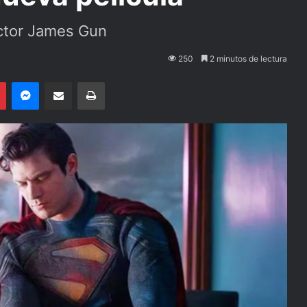
rector James Gun
250
2 minutos de lectura
Pinterest
Messenger
Compartir por email
Imprimir