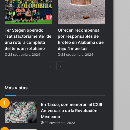
Ter Stegen operado
Ofrecen recompensa
“satisfactoriamente” de
por responsables de
una rotura completa
tiroteo en Alabama que
del tendón rotuliano
dejó 4 muertos
23 septiembre, 2024
23 septiembre, 2024
Página
Siguiente
anterior
página
Más vistas
En Taxco, conmemoran el CXIII
Aniversario de la Revolución
Mexicana
20 noviembre, 2023