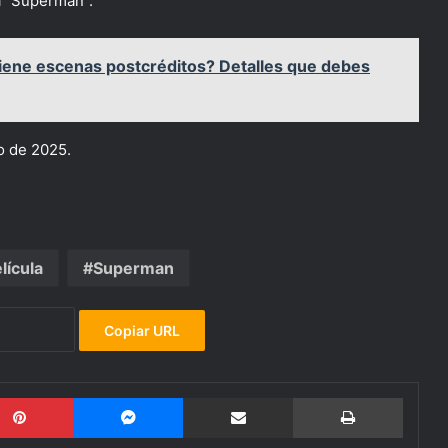
a “Superman”.
’ tiene escenas postcréditos? Detalles que debes
io de 2025.
lícula
Superman
Copiar URL
Pinterest
Messenger
Compartir por email
Imprimi