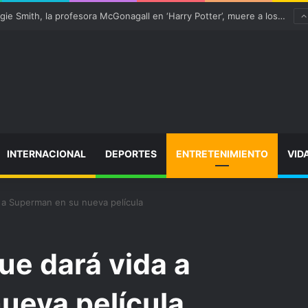
 “satisfactoriamente” de una rotura completa del tendón rotuliano
INTERNACIONAL
DEPORTES
ENTRETENIMIENTO
VID
a a Superman en su nueva película
que dará vida a
ueva película