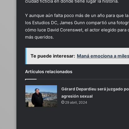
ciudad ficticia en donde tiene lugar la historia.
Y aunque aún falta poco más de un año para que la 
los Estudios DC, James Gunn compartió una fotogr
cómo luce David Corenswet, el actor elegido para d
más queridos.
Te puede interesar:
Maná emociona a miles
Artículos relacionados
Gérard Depardieu será juzgado po
agresión sexual
29 abril, 2024