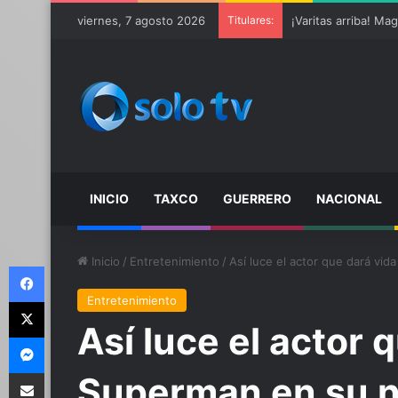
Ter Stegen operado
viernes, 7 agosto 2026
Titulares:
INICIO
TAXCO
GUERRERO
NACIONAL
Inicio
/
Entretenimiento
/
Así luce el actor que dará vid
Facebook
Entretenimiento
X
Así luce el actor 
Messenger
Compartir por email
Superman en su n