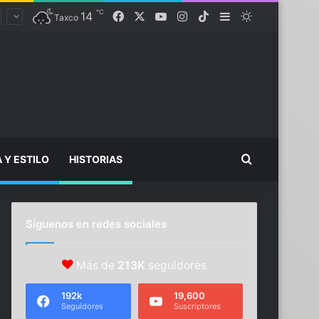
℃
Facebook
X
YouTube
Instagram
TikTok
14
Sidebar
Switch skin
Taxco
Buscar...
A Y ESTILO
HISTORIAS
Síguenos en redes sociales
Más de
213K
seguidores
192k
19,600
Seguidores
Suscriptores