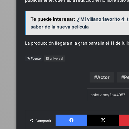
públicamente, que había reducido el nombre sólo 
Te puede interesar:
¿‘Mi villano favorito 4
saber de la nueva película
La producción llegará a la gran pantalla el 11 de jul
Fuente
El universal
Actor
Pe
Facebook
X
Compartir