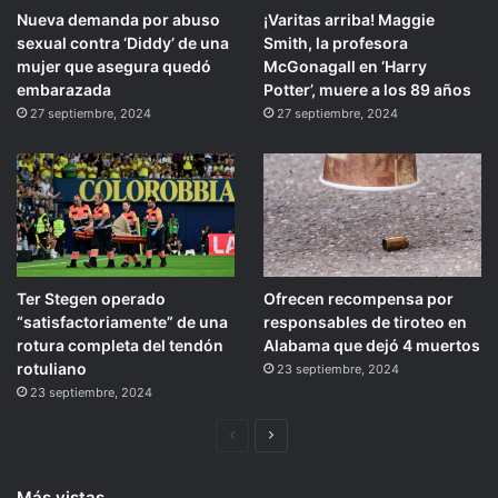
Nueva demanda por abuso
¡Varitas arriba! Maggie
sexual contra ‘Diddy’ de una
Smith, la profesora
mujer que asegura quedó
McGonagall en ‘Harry
embarazada
Potter’, muere a los 89 años
27 septiembre, 2024
27 septiembre, 2024
Ter Stegen operado
Ofrecen recompensa por
“satisfactoriamente” de una
responsables de tiroteo en
rotura completa del tendón
Alabama que dejó 4 muertos
rotuliano
23 septiembre, 2024
23 septiembre, 2024
Página
Siguiente
anterior
página
Más vistas