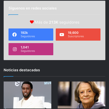
Síguenos en redes sociales
Más de
213K
seguidores
192k
19,600
Seguidores
Suscriptores
1,041
Seguidores
Noticias destacadas