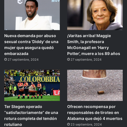
Nueva demanda por abuso
¡Varitas arriba! Maggie
sexual contra ‘Diddy’ de una
Smith, la profesora
mujer que asegura quedó
McGonagall en ‘Harry
embarazada
Potter’, muere a los 89 años
27 septiembre, 2024
27 septiembre, 2024
Ter Stegen operado
Ofrecen recompensa por
“satisfactoriamente” de una
responsables de tiroteo en
rotura completa del tendón
Alabama que dejó 4 muertos
rotuliano
23 septiembre, 2024