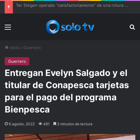
Ter Stegen operado “satisfactoriamente” de una rotura completa del tendón rotuliano
Menu
Bu
Inicio
/
Guerrero
Guerrero
Entregan Evelyn Salgado y el
titular de Conapesca tarjetas
para el pago del programa
Bienpesca
6 agosto, 2022
481
2 minutos de lectura