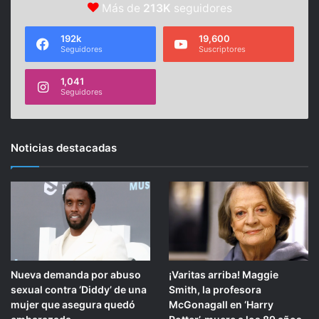
Más de
213K
seguidores
192k
19,600
Seguidores
Suscriptores
1,041
Seguidores
Noticias destacadas
Nueva demanda por abuso
¡Varitas arriba! Maggie
sexual contra ‘Diddy’ de una
Smith, la profesora
mujer que asegura quedó
McGonagall en ‘Harry