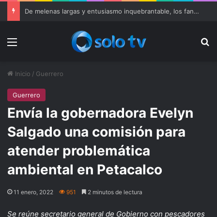
De melenas largas y entusiasmo inquebrantable, los fans de Metallica disfrutan de Mammoth
Menu
Bu
Inicio
/
Guerrero
Guerrero
Envía la gobernadora Evelyn
Salgado una comisión para
atender problemática
ambiental en Petacalco
11 enero, 2022
951
2 minutos de lectura
Se reúne secretario general de Gobierno con pescadores