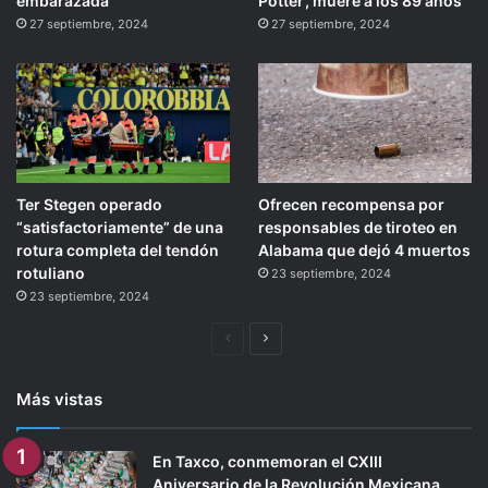
embarazada
Potter’, muere a los 89 años
27 septiembre, 2024
27 septiembre, 2024
Ter Stegen operado
Ofrecen recompensa por
“satisfactoriamente” de una
responsables de tiroteo en
rotura completa del tendón
Alabama que dejó 4 muertos
rotuliano
23 septiembre, 2024
23 septiembre, 2024
Página
Siguiente
anterior
página
Más vistas
En Taxco, conmemoran el CXIII
Aniversario de la Revolución Mexicana