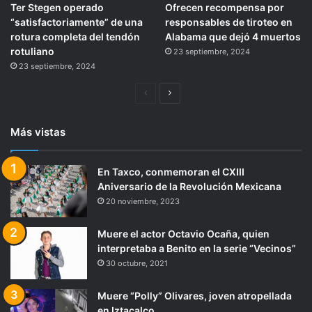
Ter Stegen operado
Ofrecen recompensa por
“satisfactoriamente” de una
responsables de tiroteo en
rotura completa del tendón
Alabama que dejó 4 muertos
rotuliano
23 septiembre, 2024
23 septiembre, 2024
Página
Siguiente
anterior
página
Más vistas
En Taxco, conmemoran el CXIII
Aniversario de la Revolución Mexicana
20 noviembre, 2023
Muere el actor Octavio Ocaña, quien
interpretaba a Benito en la serie “Vecinos”
30 octubre, 2021
Muere “Polly” Olivares, joven atropellada
en Iztacalco