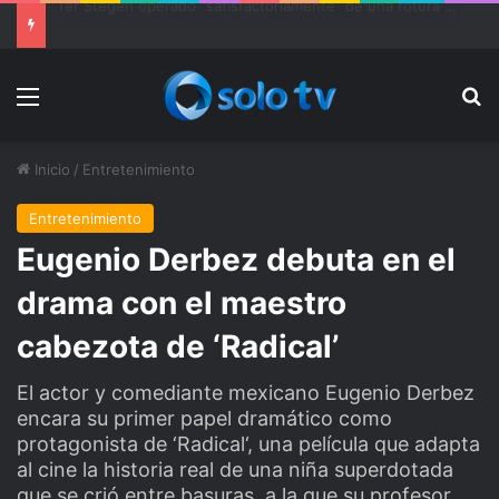
Ter Stegen operado “satisfactoriamente” de una rotura completa del tendón rotuliano
Menu
Bu
Inicio
/
Entretenimiento
Entretenimiento
Eugenio Derbez debuta en el
drama con el maestro
cabezota de ‘Radical’
El actor y comediante mexicano Eugenio Derbez
encara su primer papel dramático como
protagonista de ‘Radical‘, una película que adapta
al cine la historia real de una niña superdotada
que se crió entre basuras, a la que su profesor