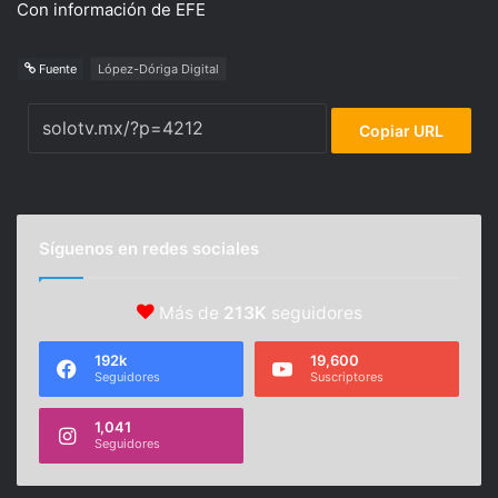
Con información de EFE
Fuente
López-Dóriga Digital
Copiar URL
Síguenos en redes sociales
Más de
213K
seguidores
192k
19,600
Seguidores
Suscriptores
1,041
Seguidores