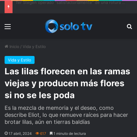
Ter Stegen operado “satisfactoriamente” de una rotura completa del tendón rotuliano
Menu
Bu
Inicio
/
Vida y Estilo
Vida y Estilo
Las lilas florecen en las ramas
viejas y producen más flores
si no se les poda
Es la mezcla de memoria y el deseo, como
describe Eliot, lo que remueve raíces para hacer
brotar lilas, aún en tierras baldías
17 abril, 2024
617
1 minuto de lectura