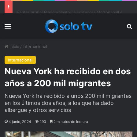
Ter Stegen operado “satisfactoriamente” de una rotura completa del tendón rotuliano
Menu
Bu
Inicio
/
Internacional
Internacional
Nueva York ha recibido en dos
años a 200 mil migrantes
Nueva York ha recibido a unos 200 mil migrantes
en los últimos dos años, a los que ha dado
albergue y otros servicios
4 junio, 2024
290
2 minutos de lectura