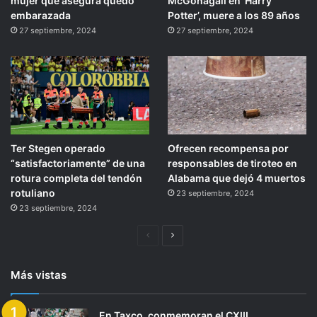
mujer que asegura quedó
McGonagall en ‘Harry
embarazada
Potter’, muere a los 89 años
27 septiembre, 2024
27 septiembre, 2024
Ter Stegen operado
Ofrecen recompensa por
“satisfactoriamente” de una
responsables de tiroteo en
rotura completa del tendón
Alabama que dejó 4 muertos
rotuliano
23 septiembre, 2024
23 septiembre, 2024
Página
Siguiente
anterior
página
Más vistas
En Taxco, conmemoran el CXIII