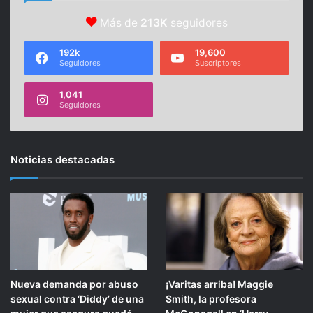
Más de
213K
seguidores
192k
19,600
Seguidores
Suscriptores
1,041
Seguidores
Noticias destacadas
Nueva demanda por abuso
¡Varitas arriba! Maggie
sexual contra ‘Diddy’ de una
Smith, la profesora