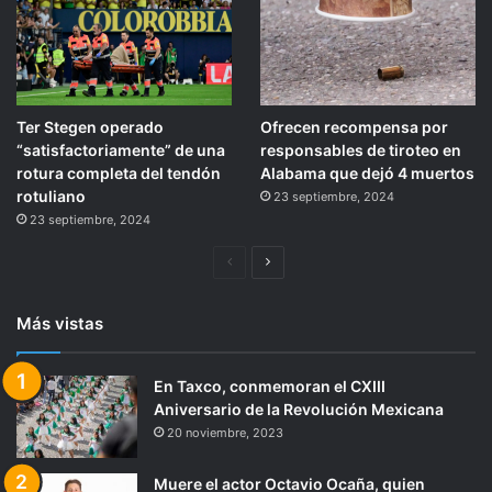
Ter Stegen operado
Ofrecen recompensa por
“satisfactoriamente” de una
responsables de tiroteo en
rotura completa del tendón
Alabama que dejó 4 muertos
rotuliano
23 septiembre, 2024
23 septiembre, 2024
Página
Siguiente
anterior
página
Más vistas
En Taxco, conmemoran el CXIII
Aniversario de la Revolución Mexicana
20 noviembre, 2023
Muere el actor Octavio Ocaña, quien