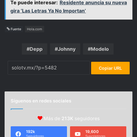
Te puede interesar:
Residente anuncia su nueva
gira ‘Las Letras Ya No Importan’
Fuente
Hola.com
Depp
Johnny
Modelo
Copiar URL
Síguenos en redes sociales
Más de
213K
seguidores
192k
19,600
Seguidores
Suscriptores