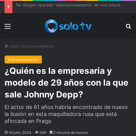
Ter Stegen operado “satisfactoriamente” de una rotura completa del tendón rotuliano
Menu
Bu
Inicio
/
Entretenimiento
Entretenimiento
¿Quién es la empresaria y
modelo de 29 años con la que
sale Johnny Depp?
El actor de 61 años habría encontrado de nuevo
la ilusión en esta maquilladora rusa que está
afincada en Praga
16 julio, 2024
369
2 minutos de lectura