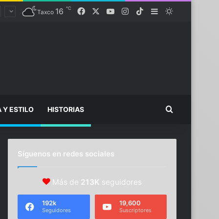
℃
Facebook
X
YouTube
Instagram
TikTok
16
Sidebar
Switch skin
Taxco
Buscar...
A Y ESTILO
HISTORIAS
Síguenos en redes sociales
Más de
213K
seguidores
192k
19,600
Seguidores
Suscriptores