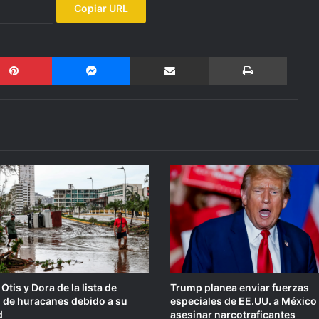
Copiar URL
Pinterest
Messenger
Compartir por email
Imprimi
 Otis y Dora de la lista de
Trump planea enviar fuerzas
de huracanes debido a su
especiales de EE.UU. a México
d
asesinar narcotraficantes