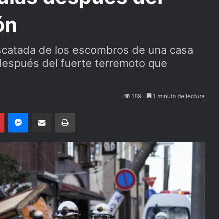
ón
scatada de los escombros de una casa
después del fuerte terremoto que
189
1 minuto de lectura
Pinterest
Messenger
Compartir por email
Imprimir