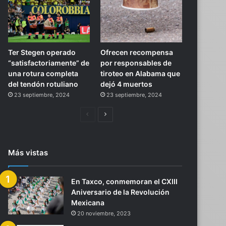
Ter Stegen operado
Ofrecen recompensa
“satisfactoriamente” de
por responsables de
una rotura completa
tiroteo en Alabama que
del tendón rotuliano
dejó 4 muertos
23 septiembre, 2024
23 septiembre, 2024
Página
Siguiente
anterior
página
Más vistas
En Taxco, conmemoran el CXIII
Aniversario de la Revolución
Mexicana
20 noviembre, 2023