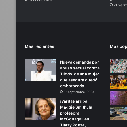
21 marz
Más recientes
Más pop
Nueva demanda por
abuso sexual contra
‘Diddy’ de una mujer
que asegura quedó
embarazada
27 septiembre, 2024
¡Varitas arriba!
Maggie Smith, la
profesora
McGonagall en
‘Harry Potter’,