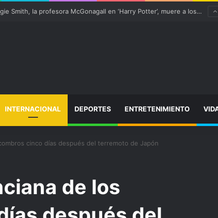
 “satisfactoriamente” de una rotura completa del tendón rotuliano
INTERNACIONAL
DEPORTES
ENTRETENIMIENTO
VID
scombros cinco días después del terremoto de Japón
ciana de los
días después del