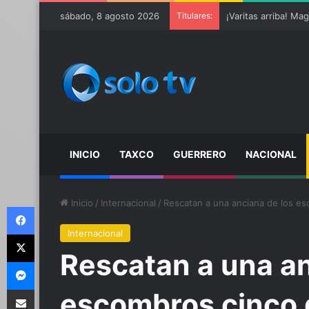
Ter Stegen operado
sábado, 8 agosto 2026
Titulares:
INICIO
TAXCO
GUERRERO
NACIONAL
Inicio
/
Internacional
/
Rescatan a una anciana de los e
Facebook
Internacional
X
Rescatan a una an
Messenger
Compartir por email
escombros cinco 