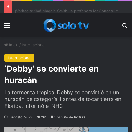
Ter Stegen operado “satisfactoriamente” de una rotura completa del tendón rotuliano
Menu
Bu
Inicio
/
Internacional
Internacional
‘Debby’ se convierte en
huracán
La tormenta tropical Debby se convirtió en un
huracán de categoría 1 antes de tocar tierra en
Florida, informó el NHC
5 agosto, 2024
265
1 minuto de lectura