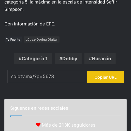
categoría 5, la máxima en la escala de intensidad Saffir-
Simpson.
Con información de EFE.
Fuente
López-Dóriga Digital
Categoría 1
Debby
Huracán
Copiar URL
Síguenos en redes sociales
Más de
213K
seguidores