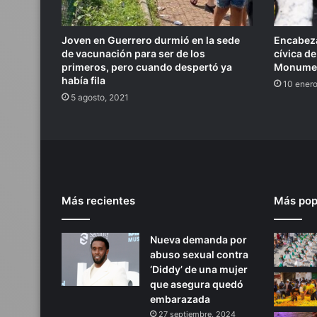
Joven en Guerrero durmió en la sede
Encabeza
de vacunación para ser de los
cívica d
primeros, pero cuando despertó ya
Monumen
había fila
10 enero
5 agosto, 2021
Más recientes
Más pop
Nueva demanda por
abuso sexual contra
‘Diddy’ de una mujer
que asegura quedó
embarazada
27 septiembre, 2024