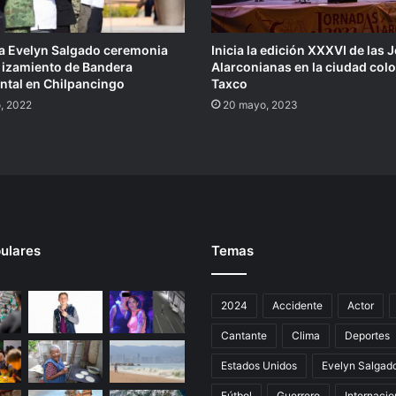
 Evelyn Salgado ceremonia
Inicia la edición XXXVI de las
e izamiento de Bandera
Alarconianas en la ciudad colo
tal en Chilpancingo
Taxco
, 2022
20 mayo, 2023
ulares
Temas
2024
Accidente
Actor
Cantante
Clima
Deportes
Estados Unidos
Evelyn Salgad
Fútbol
Guerrero
Internacio