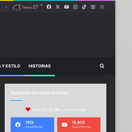
℃
Facebook
X
YouTube
Instagram
TikTok
27
Sidebar
Switch skin
Taxco
Buscar...
A Y ESTILO
HISTORIAS
Síguenos en redes sociales
Más de
213K
seguidores
192k
19,600
Seguidores
Suscriptores