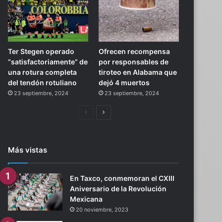
Ter Stegen operado
Ofrecen recompensa
“satisfactoriamente” de
por responsables de
una rotura completa
tiroteo en Alabama que
del tendón rotuliano
dejó 4 muertos
23 septiembre, 2024
23 septiembre, 2024
Página
Siguiente
anterior
página
Más vistas
En Taxco, conmemoran el CXIII
Aniversario de la Revolución
Mexicana
20 noviembre, 2023