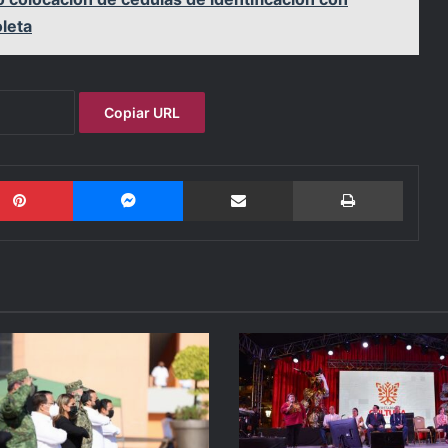
leta
Copiar URL
Pinterest
Messenger
Compartir por email
Imprimi