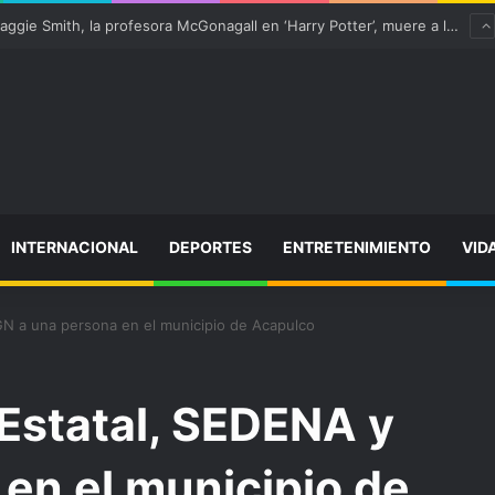
Ter Stegen operado “satisfactoriamente” de una rotura completa del tendón rotuliano
INTERNACIONAL
DEPORTES
ENTRETENIMIENTO
VID
 GN a una persona en el municipio de Acapulco
 Estatal, SEDENA y
en el municipio de