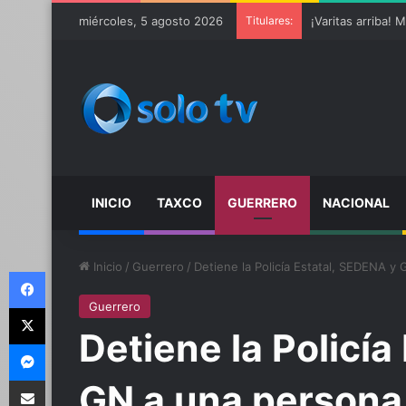
miércoles, 5 agosto 2026
Titulares:
INICIO
TAXCO
GUERRERO
NACIONAL
Inicio
/
Guerrero
/
Detiene la Policía Estatal, SEDENA y
Facebook
Guerrero
X
Detiene la Policía
Messenger
Compartir por email
GN a una persona 