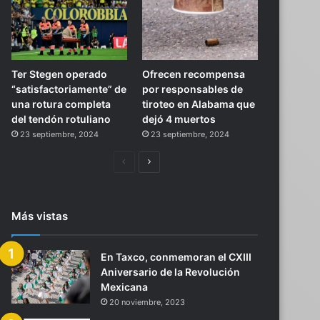
Ter Stegen operado
Ofrecen recompensa
“satisfactoriamente” de
por responsables de
una rotura completa
tiroteo en Alabama que
del tendón rotuliano
dejó 4 muertos
23 septiembre, 2024
23 septiembre, 2024
Página
Siguiente
anterior
página
Más vistas
En Taxco, conmemoran el CXIII
Aniversario de la Revolución
Mexicana
20 noviembre, 2023