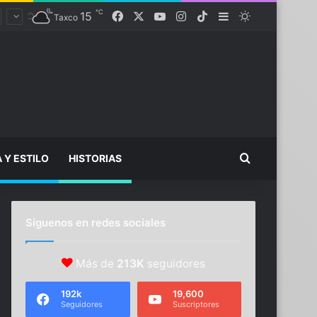
℃
Facebook
X
YouTube
Instagram
TikTok
15
Sidebar
Switch skin
Taxco
Buscar...
A Y ESTILO
HISTORIAS
Síguenos en redes sociales
Más de
213K
seguidores
192k
19,600
Seguidores
Suscriptores