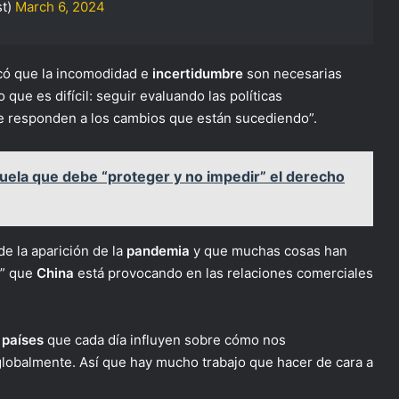
st)
March 6, 2024
có que la incomodidad e
incertidumbre
son necesarias
que es difícil: seguir evaluando las políticas
e responden a los cambios que están sucediendo”.
ela que debe “proteger y no impedir” el derecho
e la aparición de la
pandemia
y que muchas cosas han
s” que
China
está provocando en las relaciones comerciales
s
países
que cada día influyen sobre cómo nos
obalmente. Así que hay mucho trabajo que hacer de cara a