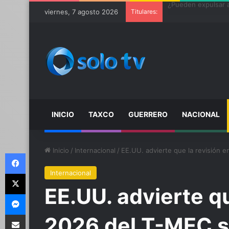
viernes, 7 agosto 2026
Titulares:
¿Pueden expulsar a
INICIO
TAXCO
GUERRERO
NACIONAL
Inicio
/
Internacional
/
EE.UU. advierte que la revisión 
Facebook
Internacional
X
EE.UU. advierte qu
Messenger
Compartir por email
2026 del T-MEC s