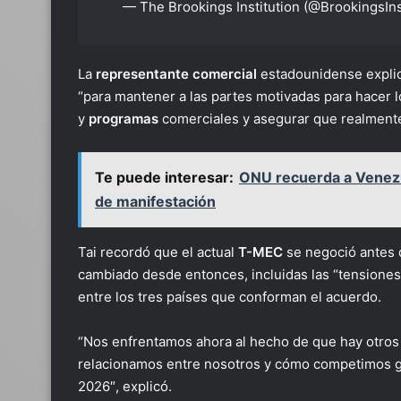
— The Brookings Institution (@BrookingsIn
La
representante
comercial
estadounidense expli
“para mantener a las partes motivadas para hacer lo 
y
programas
comerciales y asegurar que realment
Te puede interesar:
ONU recuerda a Venezu
de manifestación
Tai recordó que el actual
T-MEC
se negoció antes d
cambiado desde entonces, incluidas las “tensione
entre los tres países que conforman el acuerdo.
“Nos enfrentamos ahora al hecho de que hay otro
relacionamos entre nosotros y cómo competimos gl
2026″, explicó.