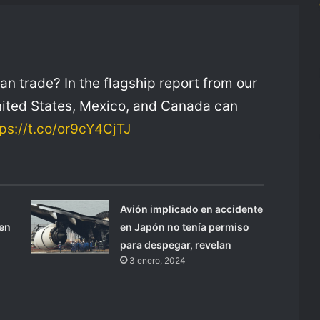
n trade? In the flagship report from our
nited States, Mexico, and Canada can
tps://t.co/or9cY4CjTJ
Avión implicado en accidente
 en
en Japón no tenía permiso
para despegar, revelan
3 enero, 2024