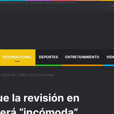
l Manchester City de todas las competiciones?
INTERNACIONAL
DEPORTES
ENTRETENIMIENTO
VID
en 2026 del T-MEC será “incómoda”
e la revisión en
erá “incómoda”