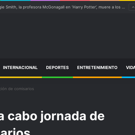
“satisfactoriamente” de una rotura completa del tendón rotuliano
INTERNACIONAL
DEPORTES
ENTRETENIMIENTO
VID
ción de comisarios
 a cabo jornada de
arios