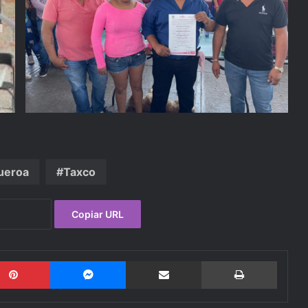
ueroa
Taxco
Copiar URL
Pinterest
Messenger
Compartir por email
Imprimi