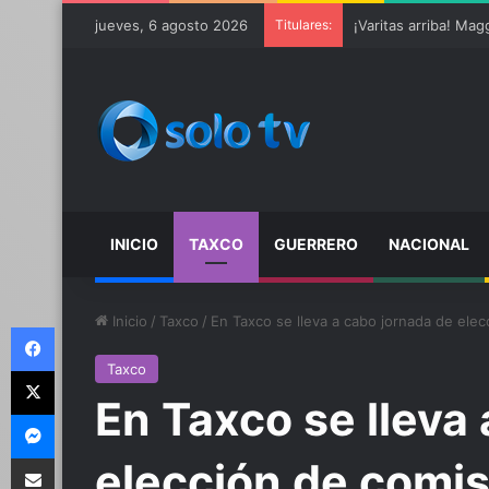
jueves, 6 agosto 2026
Titulares:
Ter Stegen operado 
INICIO
TAXCO
GUERRERO
NACIONAL
Inicio
/
Taxco
/
En Taxco se lleva a cabo jornada de elec
Facebook
Taxco
X
En Taxco se lleva
Messenger
Compartir por email
elección de comis