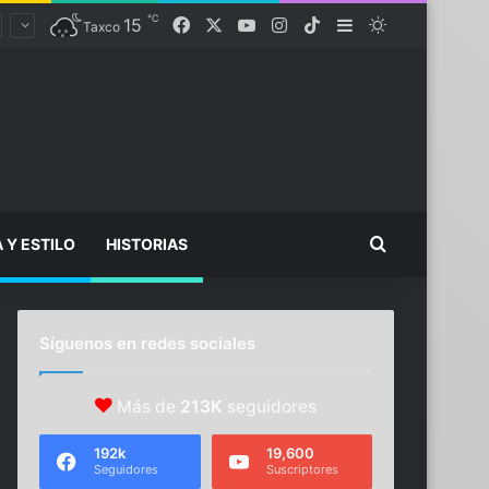
℃
Facebook
X
YouTube
Instagram
TikTok
15
Sidebar
Switch skin
Taxco
Buscar...
A Y ESTILO
HISTORIAS
Síguenos en redes sociales
Más de
213K
seguidores
192k
19,600
Seguidores
Suscriptores