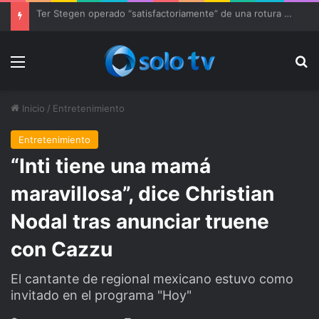
Ter Stegen operado “satisfactoriamente” de una rotura completa del tendón rotuliano
Menu
Bu
Inicio
/
Entretenimiento
Entretenimiento
“Inti tiene una mamá
maravillosa”, dice Christian
Nodal tras anunciar truene
con Cazzu
El cantante de regional mexicano estuvo como
invitado en el programa "Hoy"