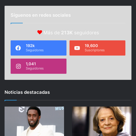
Síguenos en redes sociales
Más de
213K
seguidores
192k
19,600
Seguidores
Suscriptores
1,041
Seguidores
Noticias destacadas