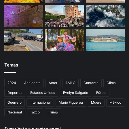
Temas
2024
Accidente
Actor
AMLO
Cantante
Clima
Deportes
Estados Unidos
Evelyn Salgado
Fútbol
Guerrero
Internacional
Mario Figueroa
Muere
México
Nacional
Taxco
Trump
Suscríbete a nuestro canal