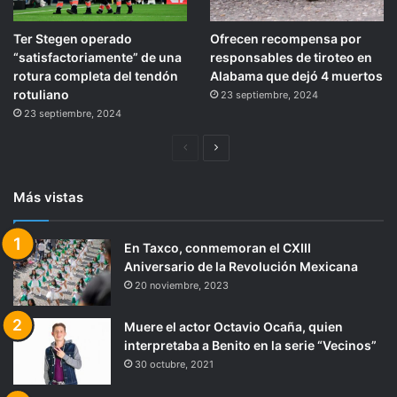
Ter Stegen operado
Ofrecen recompensa por
“satisfactoriamente” de una
responsables de tiroteo en
rotura completa del tendón
Alabama que dejó 4 muertos
rotuliano
23 septiembre, 2024
23 septiembre, 2024
Página
Siguiente
anterior
página
Más vistas
En Taxco, conmemoran el CXIII
Aniversario de la Revolución Mexicana
20 noviembre, 2023
Muere el actor Octavio Ocaña, quien
interpretaba a Benito en la serie “Vecinos”
30 octubre, 2021