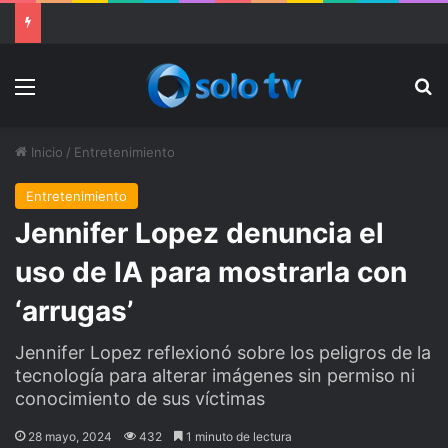
Ter Stegen operado “satisfactoriamente” de una rotura completa del tendón rotuliano
Menu
Bu
Inicio
/
Entretenimiento
Entretenimiento
Jennifer Lopez denuncia el
uso de IA para mostrarla con
‘arrugas’
Jennifer Lopez reflexionó sobre los peligros de la
tecnología para alterar imágenes sin permiso ni
conocimiento de sus víctimas
28 mayo, 2024
432
1 minuto de lectura