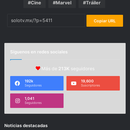
Cine
Marvel
Tráiler
Copiar URL
Síguenos en redes sociales
Más de
213K
seguidores
192k
19,600
Seguidores
Suscriptores
1,041
Seguidores
Noticias destacadas