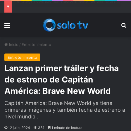
Ter Stegen operado “satisfactoriamente” de una rotura completa del tendón rotuliano
Menu
Bu
Inicio
/
Entretenimiento
Entretenimiento
Lanzan primer tráiler y fecha
de estreno de Capitán
América: Brave New World
Capitán América: Brave New World ya tiene
primeras imágenes y también fecha de estreno a
nivel mundial.
12 julio, 2024
331
1 minuto de lectura