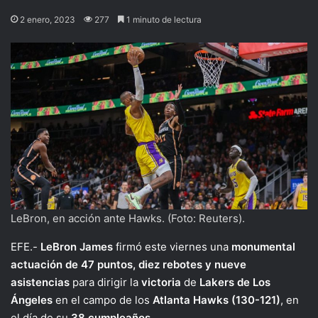
2 enero, 2023
277
1 minuto de lectura
LeBron, en acción ante Hawks. (Foto: Reuters).
EFE.-
LeBron James
firmó este viernes una
monumental
actuación de 47 puntos, diez rebotes y nueve
asistencias
para dirigir la
victoria
de
Lakers de Los
Ángeles
en el campo de los
Atlanta Hawks (130-121)
, en
el día de su
38 cumpleaños
.