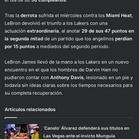
Tras la
derrota
sufrida el miércoles contra los
Miami Heat
,
LeBron devolvió el triunfo a los Lakers con una
actuación
extraordinaria
, al anotar
29 de sus 47 puntos en
la segunda mitad
de un partido que los angelinos
perdían
por 15 puntos
a mediados del segundo periodo.
LeBron James llevó de la mano a los Lakers en un nuevo
encuentro en el que los hombres de Darvin Ham no
pudieron contar con
Anthony Davis
, lesionado en un pie y
todavía sin ideas claras sobre los tiempos necesarios para
su completa recuperación.
Artículos relacionados
‘Canelo’ Álvarez defenderá sus títulos en
Las Vegas ante el invicto Munguía