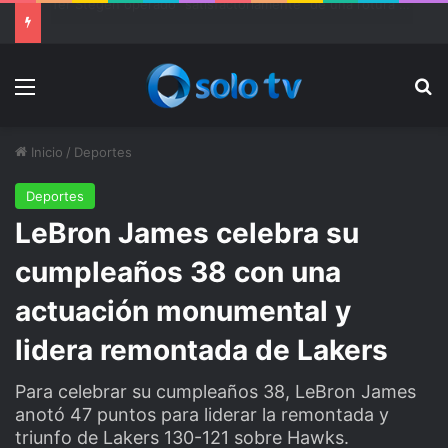
Ter Stegen operado “satisfactoriamente” de una rotura completa del tendón rotuliano
Menu
Bu
Inicio
/
Deportes
Deportes
LeBron James celebra su
cumpleaños 38 con una
actuación monumental y
lidera remontada de Lakers
Para celebrar su cumpleaños 38, LeBron James
anotó 47 puntos para liderar la remontada y
triunfo de Lakers 130-121 sobre Hawks.